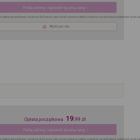
Podaj adresy i sprawdź łączną cenę
o opłaty początkowej zostanie doliczona spersonalizowana opłata ustalana na podstawie podanych przez 
Wyślij paczkę
19
,
99
zł
Opłata początkowa
Podaj adresy i sprawdź łączną cenę
o opłaty początkowej zostanie doliczona spersonalizowana opłata ustalana na podstawie podanych przez 