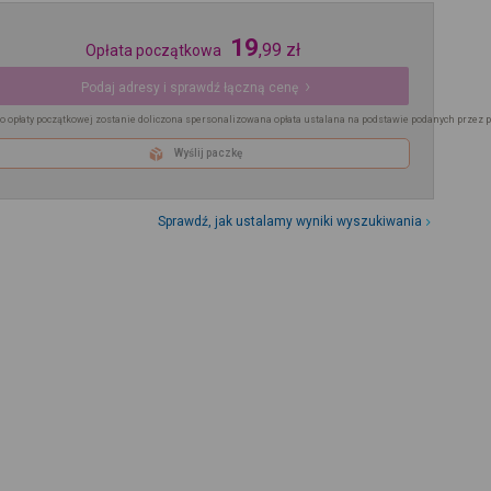
19
,
99
zł
Opłata początkowa
Podaj adresy i sprawdź łączną cenę
o opłaty początkowej zostanie doliczona spersonalizowana opłata ustalana na podstawie podanych przez 
Wyślij paczkę
Sprawdź, jak ustalamy wyniki wyszukiwania