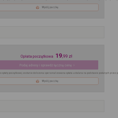
Wyślij paczkę
19
,
99
zł
Opłata początkowa
Podaj adresy i sprawdź łączną cenę
o opłaty początkowej zostanie doliczona spersonalizowana opłata ustalana na podstawie podanych przez 
Wyślij paczkę