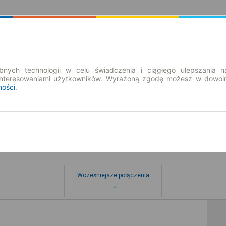
Rozkład Jazdy | Bilety
Bilety okresowe
nych technologii w celu świadczenia i ciągłego ulepszania n
interesowaniami użytkowników. Wyrażoną zgodę możesz w dowoln
ności
.
cz
Wcześniejsze połączenia