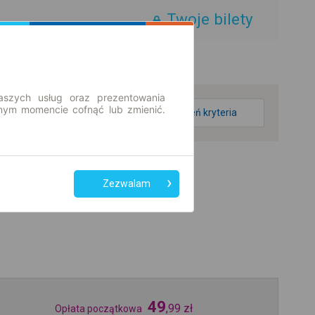
Twoje bilety
aszych usług oraz prezentowania
ym momencie cofnąć lub zmienić.
zmień kryteria
Zezwalam
49
,
99
zł
Opłata początkowa