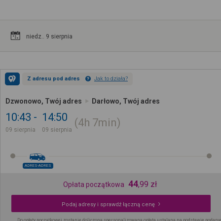
niedz.. 9 sierpnia
Z adresu pod adres
Jak to działa?
Dzwonowo, Twój adres
Darłowo, Twój adres
10:43
14:50
4h
7min
09 sierpnia
09 sierpnia
ADRES-ADRES
44
,
99
zł
Opłata początkowa
Podaj adresy i sprawdź łączną cenę
Do opłaty początkowej zostanie doliczona spersonalizowana opłata ustalana na podstawie podany