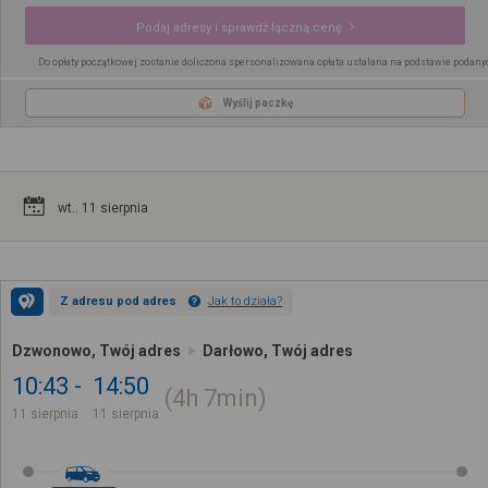
Podaj adresy i sprawdź łączną cenę
Do opłaty początkowej zostanie doliczona spersonalizowana opłata ustalana na podstawie podany
Wyślij paczkę
wt.. 11 sierpnia
Z adresu pod adres
Jak to działa?
Dzwonowo, Twój adres
Darłowo, Twój adres
10:43
14:50
4h
7min
11 sierpnia
11 sierpnia