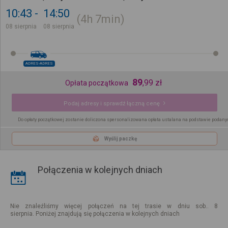
10:43
14:50
4h
7min
08 sierpnia
08 sierpnia
ADRES-ADRES
89
,
99
zł
Opłata początkowa
Podaj adresy i sprawdź łączną cenę
Do opłaty początkowej zostanie doliczona spersonalizowana opłata ustalana na podstawie podany
Wyślij paczkę
Połączenia w kolejnych dniach
Nie znaleźliśmy więcej połączeń na tej trasie w dniu sob.. 8
sierpnia. Poniżej znajdują się połączenia w kolejnych dniach