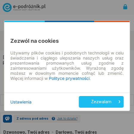
Rozkład Jazdy | Bilety
Bilety okresowe
Dzwonowo
Darłowo
Zezwól na cookies
zmień kryteria
08.08.2026 | -- : --
Używamy plików cookies i podobnych technologii w celu
Dzwonowo → Darłowo
świadczenia i ciągłego ulepszania naszych usług oraz
prezentowania promowanych usług zgodnie z
Rozkład jazdy i bilety
zainteresowaniami użytkowników. Wyrażoną zgodę
możesz w dowolnym momencie cofnąć lub zmienić.
Więcej informacji w
Polityce prywatności
.
Wcześniejsze połączenia
Ustawienia
Zezwalam
Z adresu pod adres
Jak to działa?
Dzwonowo, Twój adres
Darłowo, Twój adres