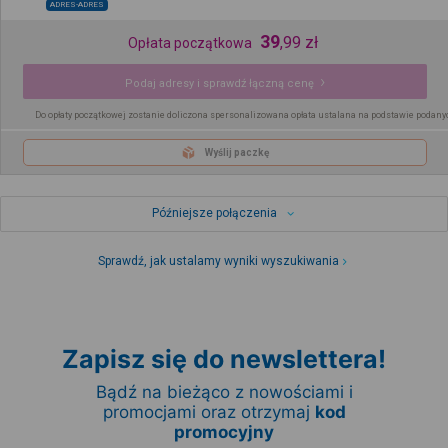
ADRES-ADRES
39
,
99
zł
Opłata początkowa
Podaj adresy i sprawdź łączną cenę
Do opłaty początkowej zostanie doliczona spersonalizowana opłata ustalana na podstawie podany
Wyślij paczkę
Późniejsze połączenia
Sprawdź, jak ustalamy wyniki wyszukiwania
Zapisz się do newslettera!
Bądź na bieżąco z nowościami i
promocjami oraz otrzymaj
kod
promocyjny