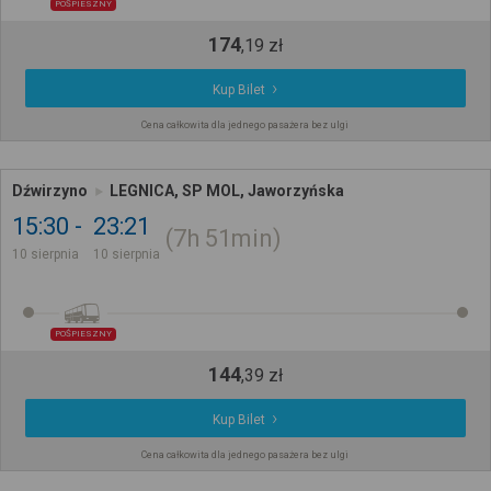
POŚPIESZNY
174
,
19
zł
Kup Bilet
Cena całkowita dla jednego pasażera bez ulgi
Dźwirzyno
LEGNICA, SP MOL, Jaworzyńska
15:30
23:21
7h
51min
10 sierpnia
10 sierpnia
POŚPIESZNY
144
,
39
zł
Kup Bilet
Cena całkowita dla jednego pasażera bez ulgi