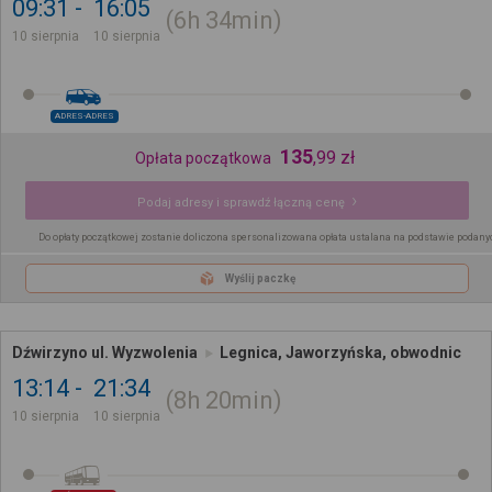
09:31
16:05
6h
34min
10 sierpnia
10 sierpnia
ADRES-ADRES
135
,
99
zł
Opłata początkowa
Podaj adresy i sprawdź łączną cenę
Do opłaty początkowej zostanie doliczona spersonalizowana opłata ustalana na podstawie podany
Wyślij paczkę
Dźwirzyno ul. Wyzwolenia
Legnica, Jaworzyńska, obwodnic
13:14
21:34
8h
20min
10 sierpnia
10 sierpnia