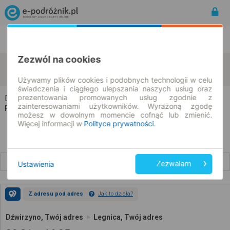
Rozkład Jazdy | Bilety
Bilety okresowe
Zezwól na cookies
Dźwirzyno
Legnica
zmień kryteria
10.08.2026 | -- : --
Używamy plików cookies i podobnych technologii w celu
świadczenia i ciągłego ulepszania naszych usług oraz
prezentowania promowanych usług zgodnie z
Dźwirzyno → Legnica
zainteresowaniami użytkowników. Wyrażoną zgodę
Rozkład jazdy i bilety
możesz w dowolnym momencie cofnąć lub zmienić.
Więcej informacji w
Polityce prywatności
.
Wcześniejsze połączenia
Ustawienia
Zezwalam
Z adresu pod adres
Jak to działa?
Dźwirzyno, Twój adres
Legnica, Twój adres