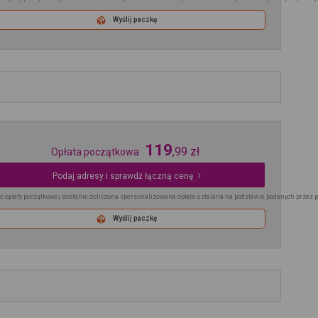
Wyślij paczkę
119
,
99
zł
Opłata początkowa
Podaj adresy i sprawdź łączną cenę
o opłaty początkowej zostanie doliczona spersonalizowana opłata ustalana na podstawie podanych przez 
Wyślij paczkę