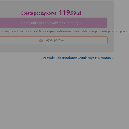
119
,
99
zł
Opłata początkowa
Podaj adresy i sprawdź łączną cenę
o opłaty początkowej zostanie doliczona spersonalizowana opłata ustalana na podstawie podanych przez 
Wyślij paczkę
Sprawdź, jak ustalamy wyniki wyszukiwania