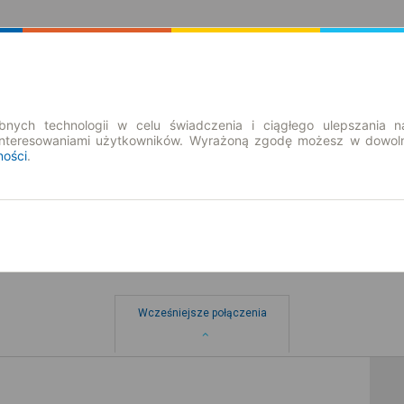
Rozkład Jazdy | Bilety
Bilety okresowe
nych technologii w celu świadczenia i ciągłego ulepszania n
interesowaniami użytkowników. Wyrażoną zgodę możesz w dowoln
ności
.
lacheckie
Wcześniejsze połączenia