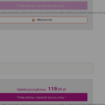
Podaj adresy i sprawdź łączną cenę
o opłaty początkowej zostanie doliczona spersonalizowana opłata ustalana na podstawie podanych przez 
Wyślij paczkę
119
,
99
zł
Opłata początkowa
Podaj adresy i sprawdź łączną cenę
o opłaty początkowej zostanie doliczona spersonalizowana opłata ustalana na podstawie podanych przez 