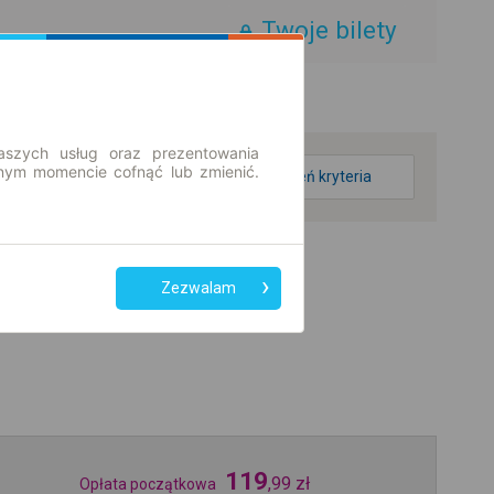
Twoje bilety
aszych usług oraz prezentowania
ym momencie cofnąć lub zmienić.
zmień kryteria
Zezwalam
119
,
99
zł
Opłata początkowa