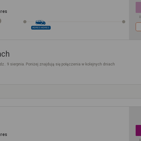
dres
D
ADRES-ADRES
ach
dz.. 9 sierpnia. Poniżej znajdują się połączenia w kolejnych dniach
dres
D