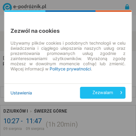
Rozkład Jazdy | Bilety
Bilety okresowe
Zezwól na cookies
Dziurków
Świerże Górne
zmień kryteria
Używamy plików cookies i podobnych technologii w celu
09.08.2026 | -- : --
świadczenia i ciągłego ulepszania naszych usług oraz
prezentowania promowanych usług zgodnie z
Dziurków → Świerże Górne
zainteresowaniami użytkowników. Wyrażoną zgodę
możesz w dowolnym momencie cofnąć lub zmienić.
Rozkład jazdy i bilety
Więcej informacji w
Polityce prywatności
.
Wcześniejsze połączenia
Ustawienia
Zezwalam
DZIURKÓW I
ŚWIERŻE GÓRNE
10:27
11:47
1h
20min
09 sierpnia
09 sierpnia