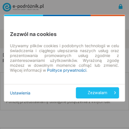
Rozkład Jazdy | Bilety
Bilety okresowe
Zezwól na cookies
Dzielawy
Polska Cerekiew
zmień kryteria
09.08.2026 | -- : --
Używamy plików cookies i podobnych technologii w celu
świadczenia i ciągłego ulepszania naszych usług oraz
Dzielawy → Polska Cerekiew
prezentowania promowanych usług zgodnie z
zainteresowaniami użytkowników. Wyrażoną zgodę
Rozkład jazdy i bilety
możesz w dowolnym momencie cofnąć lub zmienić.
Więcej informacji w
Polityce prywatności
.
Nie znaleźliśmy połączeń na podany dzień
Ustawienia
Zezwalam
Poniżej przedstawiamy dostępne połączenia z innych dat