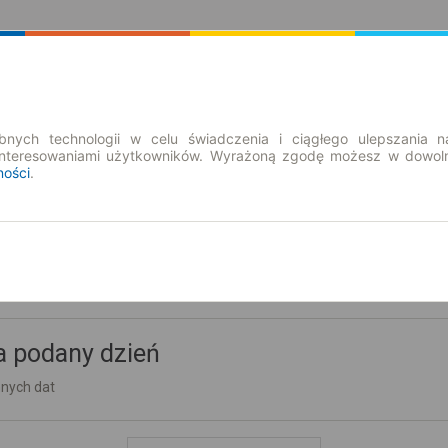
Rozkład Jazdy | Bilety
Bilety okresowe
nych technologii w celu świadczenia i ciągłego ulepszania n
interesowaniami użytkowników. Wyrażoną zgodę możesz w dowoln
ności
.
a podany dzień
nnych dat