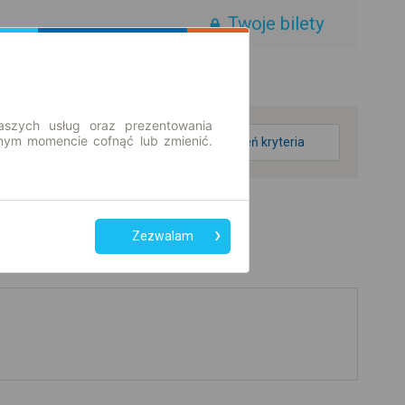
Twoje bilety
aszych usług oraz prezentowania
ym momencie cofnąć lub zmienić.
zmień kryteria
Zezwalam