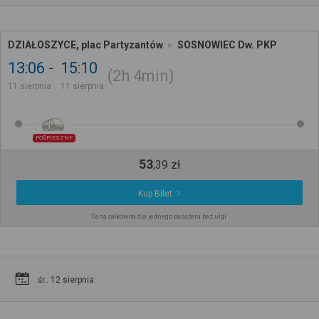
DZIAŁOSZYCE, plac Partyzantów
SOSNOWIEC Dw. PKP
13:06
15:10
2h
4min
11 sierpnia
11 sierpnia
POŚPIESZNY
53
,
39
zł
Kup Bilet
Cena całkowita dla jednego pasażera bez ulgi
śr.. 12 sierpnia