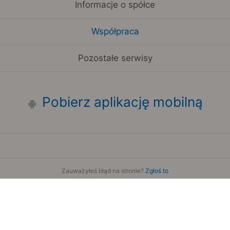
Informacje o spółce
Współpraca
Pozostałe serwisy
Pobierz aplikację mobilną
Zauważyłeś błąd na stronie?
Zgłoś to
Copyright 2006-2026 by Teroplan S.A.
Serwis używa danych GeoLite2 stworzonych przez firmę
MaxMind
www.maxmind.com