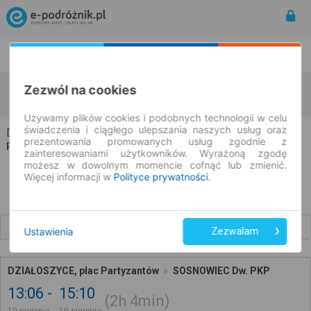
Rozkład Jazdy | Bilety
Bilety okresowe
Działoszyce
Sosnowiec
Zezwól na cookies
zmień kryteria
10.08.2026 | -- : --
Używamy plików cookies i podobnych technologii w celu
świadczenia i ciągłego ulepszania naszych usług oraz
Działoszyce → Sosnowiec
prezentowania promowanych usług zgodnie z
Rozkład jazdy i bilety
zainteresowaniami użytkowników. Wyrażoną zgodę
możesz w dowolnym momencie cofnąć lub zmienić.
Więcej informacji w
Polityce prywatności
.
Wcześniejsze połączenia
Ustawienia
Zezwalam
DZIAŁOSZYCE, plac Partyzantów
SOSNOWIEC Dw. PKP
13:06
15:10
2h
4min