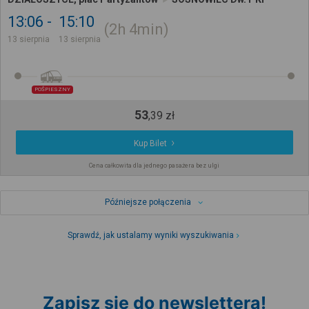
13:06
15:10
2h
4min
13 sierpnia
13 sierpnia
POŚPIESZNY
53
,
39
zł
Kup Bilet
Cena całkowita dla jednego pasażera bez ulgi
Późniejsze połączenia
Sprawdź, jak ustalamy wyniki wyszukiwania
Zapisz się do newslettera!