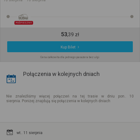
10 sierpnia
10 sierpnia
POŚPIESZNY
53
,
39
zł
Kup Bilet
Cena całkowita dla jednego pasażera bez ulgi
Połączenia w kolejnych dniach
Nie znaleźliśmy więcej połączeń na tej trasie w dniu pon.. 10
sierpnia. Poniżej znajdują się połączenia w kolejnych dniach
wt.. 11 sierpnia