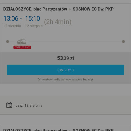
DZIAŁOSZYCE, plac Partyzantów
SOSNOWIEC Dw. PKP
13:06
15:10
2h
4min
12 sierpnia
12 sierpnia
POŚPIESZNY
53
,
39
zł
Kup Bilet
Cena całkowita dla jednego pasażera bez ulgi
czw.. 13 sierpnia
DZIAŁOSZYCE, plac Partyzantów
SOSNOWIEC Dw. PKP