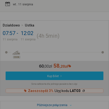
wt.. 11 sierpnia
Działdowo
Ustka
07:57
12:02
4h
5min
11 sierpnia
11 sierpnia
OSOB.
58
60
,
00
zł
,
20
zł
Kup Bilet
Cena całkowita dla jednego pasażera bez ulgi
Zaoszczędź 3%
Użyj kodu
LATO3
Późniejsze połączenia