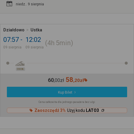
niedz.. 9 sierpnia
Działdowo
Ustka
07:57
12:02
4h
5min
09 sierpnia
09 sierpnia
OSOB.
58
60
,
00
zł
,
20
zł
Kup Bilet
Cena całkowita dla jednego pasażera bez ulgi
Zaoszczędź 3%
Użyj kodu
LATO3