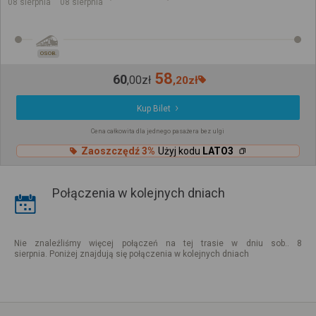
08 sierpnia
08 sierpnia
OSOB.
58
60
,
00
zł
,
20
zł
Kup Bilet
Cena całkowita dla jednego pasażera bez ulgi
Zaoszczędź 3%
Użyj kodu
LATO3
Połączenia w kolejnych dniach
Nie znaleźliśmy więcej połączeń na tej trasie w dniu sob.. 8
sierpnia. Poniżej znajdują się połączenia w kolejnych dniach