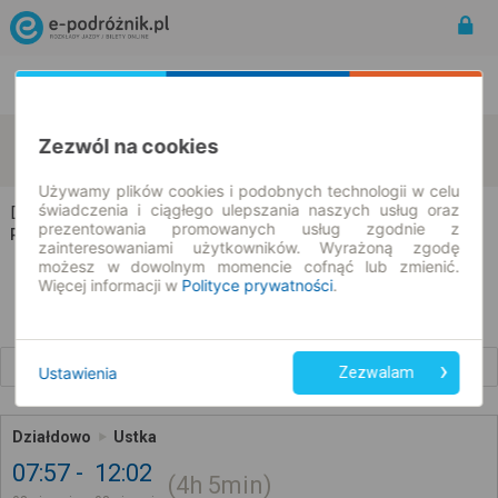
Rozkład Jazdy | Bilety
Bilety okresowe
Działdowo
Ustka
Zezwól na cookies
zmień kryteria
08.08.2026 | -- : --
Używamy plików cookies i podobnych technologii w celu
świadczenia i ciągłego ulepszania naszych usług oraz
Działdowo → Ustka
prezentowania promowanych usług zgodnie z
Rozkład jazdy i bilety
zainteresowaniami użytkowników. Wyrażoną zgodę
możesz w dowolnym momencie cofnąć lub zmienić.
Więcej informacji w
Polityce prywatności
.
Wcześniejsze połączenia
Ustawienia
Zezwalam
Działdowo
Ustka
07:57
12:02
4h
5min