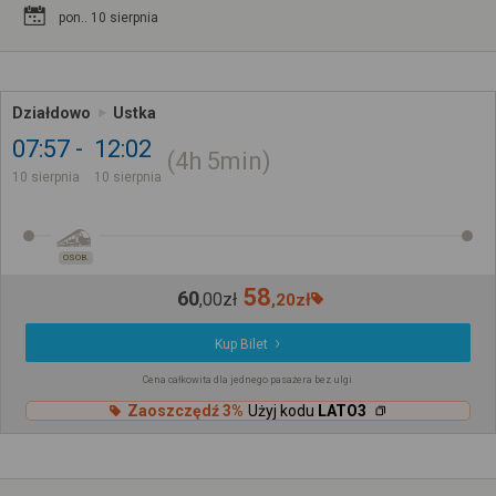
pon.. 10 sierpnia
Działdowo
Ustka
07:57
12:02
4h
5min
10 sierpnia
10 sierpnia
OSOB.
58
60
,
00
zł
,
20
zł
Kup Bilet
Cena całkowita dla jednego pasażera bez ulgi
Zaoszczędź 3%
Użyj kodu
LATO3