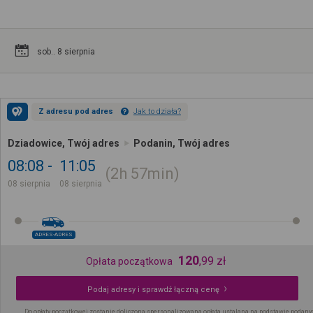
sob.. 8 sierpnia
Z adresu pod adres
Jak to działa?
Dziadowice, Twój adres
Podanin, Twój adres
08:08
11:05
2h
57min
08 sierpnia
08 sierpnia
ADRES-ADRES
120
,
99
zł
Opłata początkowa
Podaj adresy i sprawdź łączną cenę
Do opłaty początkowej zostanie doliczona spersonalizowana opłata ustalana na podstawie podany