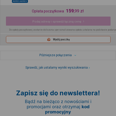
ADRES-ADRES
159
,
99
zł
Opłata początkowa
Podaj adresy i sprawdź łączną cenę
Do opłaty początkowej zostanie doliczona spersonalizowana opłata ustalana na podstawie podany
Wyślij paczkę
Późniejsze połączenia
Sprawdź, jak ustalamy wyniki wyszukiwania
Zapisz się do newslettera!
Bądź na bieżąco z nowościami i
promocjami oraz otrzymaj
kod
promocyjny