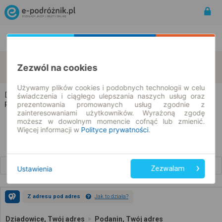
Rozkład Jazdy | Bilety
Bilety okresowe
Dziadowice
Podanin
Zezwól na cookies
zmień kryteria
07.08.2026 | -- : --
Używamy plików cookies i podobnych technologii w celu
Dziadowice → Podanin
świadczenia i ciągłego ulepszania naszych usług oraz
prezentowania promowanych usług zgodnie z
Rozkład jazdy i bilety
zainteresowaniami użytkowników. Wyrażoną zgodę
możesz w dowolnym momencie cofnąć lub zmienić.
Więcej informacji w
Polityce prywatności
.
Wcześniejsze połączenia
Ustawienia
Zezwalam
Z adresu pod adres
Jak to działa?
Dziadowice, Twój adres
Podanin, Twój adres