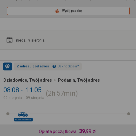
Wyślij paczkę
niedz.. 9 sierpnia
Z adresu pod adres
Jak to działa?
Dziadowice, Twój adres
Podanin, Twój adres
08:08
11:05
2h
57min
09 sierpnia
09 sierpnia
ADRES-ADRES
39
,
99
zł
Opłata początkowa