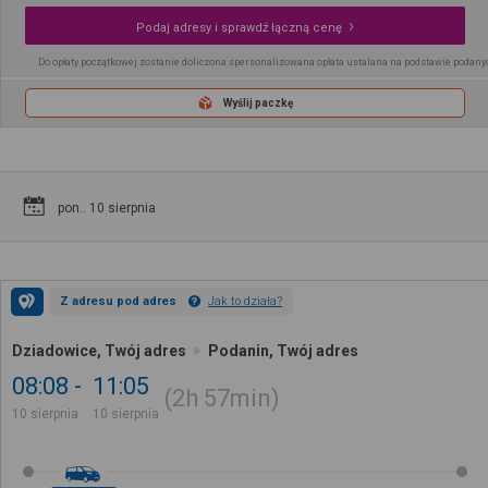
Podaj adresy i sprawdź łączną cenę
Do opłaty początkowej zostanie doliczona spersonalizowana opłata ustalana na podstawie podany
Wyślij paczkę
pon.. 10 sierpnia
Z adresu pod adres
Jak to działa?
Dziadowice, Twój adres
Podanin, Twój adres
08:08
11:05
2h
57min
10 sierpnia
10 sierpnia