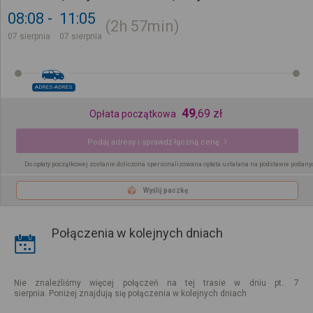
08:08
11:05
2h
57min
07 sierpnia
07 sierpnia
ADRES-ADRES
49
,
69
zł
Opłata początkowa
Podaj adresy i sprawdź łączną cenę
Do opłaty początkowej zostanie doliczona spersonalizowana opłata ustalana na podstawie podany
Wyślij paczkę
Połączenia w kolejnych dniach
Nie znaleźliśmy więcej połączeń na tej trasie w dniu pt.. 7
sierpnia. Poniżej znajdują się połączenia w kolejnych dniach