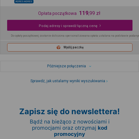
ADRES-ADRES
119
,
99
zł
Opłata początkowa
Podaj adresy i sprawdź łączną cenę
Do opłaty początkowej zostanie doliczona spersonalizowana opłata ustalana na podstawie podany
Wyślij paczkę
Późniejsze połączenia
Sprawdź, jak ustalamy wyniki wyszukiwania
Zapisz się do newslettera!
Bądź na bieżąco z nowościami i
promocjami oraz otrzymaj
kod
promocyjny