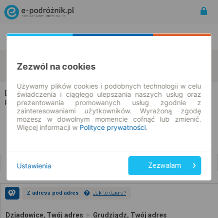
Rozkład Jazdy | Bilety
Bilety okresowe
Dziadowice
Grudziądz
Zezwól na cookies
zmień kryteria
09.08.2026 | -- : --
Używamy plików cookies i podobnych technologii w celu
Dziadowice → Grudziądz
świadczenia i ciągłego ulepszania naszych usług oraz
prezentowania promowanych usług zgodnie z
Rozkład jazdy i bilety
zainteresowaniami użytkowników. Wyrażoną zgodę
możesz w dowolnym momencie cofnąć lub zmienić.
Więcej informacji w
Polityce prywatności
.
Wcześniejsze połączenia
Ustawienia
Zezwalam
Z adresu pod adres
Jak to działa?
Dziadowice, Twój adres
Grudziądz, Twój adres