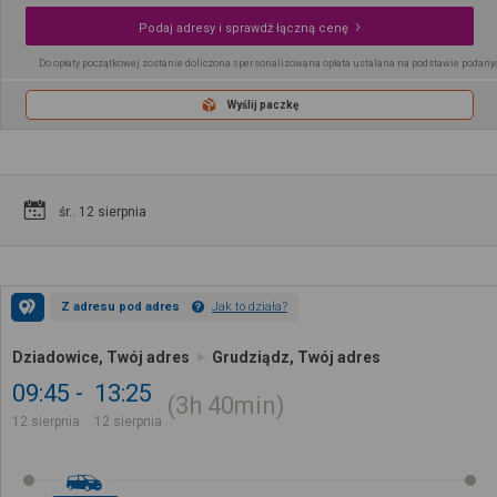
Podaj adresy i sprawdź łączną cenę
Do opłaty początkowej zostanie doliczona spersonalizowana opłata ustalana na podstawie podany
Wyślij paczkę
śr.. 12 sierpnia
Z adresu pod adres
Jak to działa?
Dziadowice, Twój adres
Grudziądz, Twój adres
09:45
13:25
3h
40min
12 sierpnia
12 sierpnia