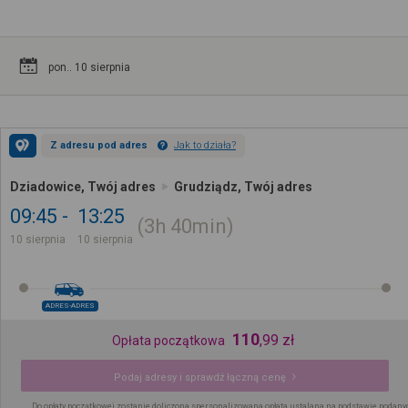
pon.. 10 sierpnia
Z adresu pod adres
Jak to działa?
Dziadowice, Twój adres
Grudziądz, Twój adres
09:45
13:25
3h
40min
10 sierpnia
10 sierpnia
ADRES-ADRES
110
,
99
zł
Opłata początkowa
Podaj adresy i sprawdź łączną cenę
Do opłaty początkowej zostanie doliczona spersonalizowana opłata ustalana na podstawie podany