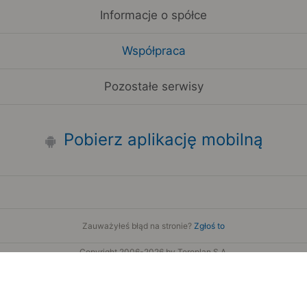
Informacje o spółce
Współpraca
Pozostałe serwisy
Pobierz aplikację mobilną
Zauważyłeś błąd na stronie?
Zgłoś to
Copyright 2006-2026 by Teroplan S.A.
Serwis używa danych GeoLite2 stworzonych przez firmę
MaxMind
www.maxmind.com