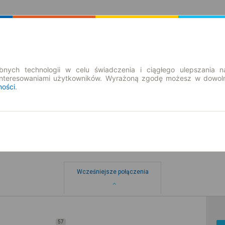
Rozkład Jazdy | Bilety
Bilety okresowe
nych technologii w celu świadczenia i ciągłego ulepszania n
interesowaniami użytkowników. Wyrażoną zgodę możesz w dowoln
ności
.
Wcześniejsze połączenia
57