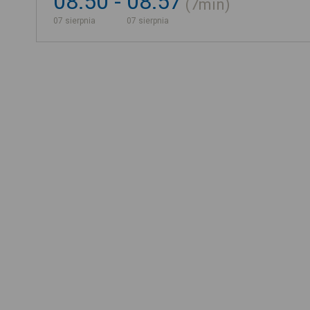
08:50
08:57
7min
07 sierpnia
07 sierpnia