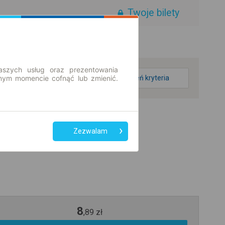
Twoje bilety
aszych usług oraz prezentowania
ym momencie cofnąć lub zmienić.
zmień kryteria
Zezwalam
8
,
89
zł