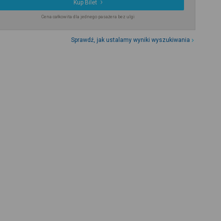
Kup Bilet
Cena całkowita dla jednego pasażera bez ulgi
Sprawdź, jak ustalamy wyniki wyszukiwania