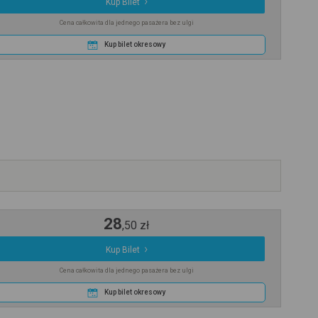
Kup Bilet
Cena całkowita dla jednego pasażera bez ulgi
Kup bilet okresowy
28
,
50
zł
Kup Bilet
Cena całkowita dla jednego pasażera bez ulgi
Kup bilet okresowy