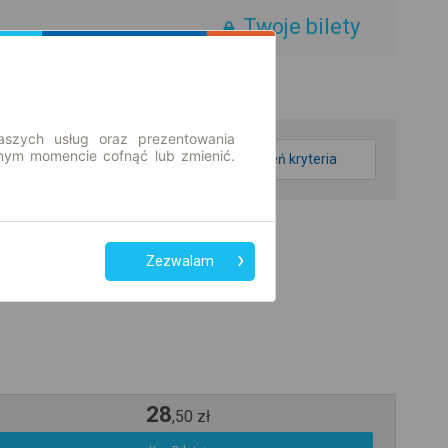
Twoje bilety
aszych usług oraz prezentowania
ym momencie cofnąć lub zmienić.
zmień kryteria
Zezwalam
28
,
50
zł