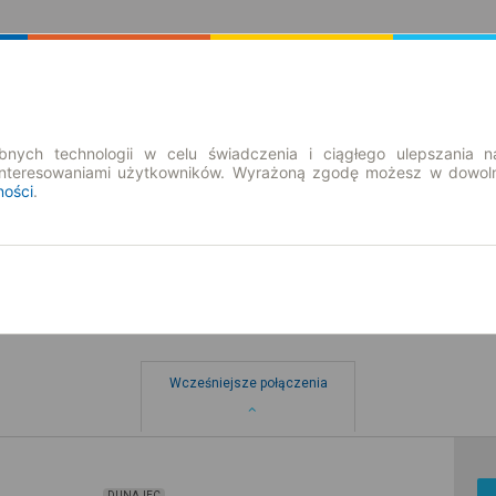
Rozkład Jazdy | Bilety
Bilety okresowe
nych technologii w celu świadczenia i ciągłego ulepszania n
interesowaniami użytkowników. Wyrażoną zgodę możesz w dowoln
ności
.
Wcześniejsze połączenia
DUNAJEC