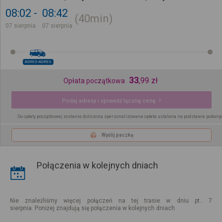
08:02
08:42
40min
07 sierpnia
07 sierpnia
ADRES-ADRES
33
,
99
zł
Opłata początkowa
Podaj adresy i sprawdź łączną cenę
Do opłaty początkowej zostanie doliczona spersonalizowana opłata ustalana na podstawie podany
Wyślij paczkę
Połączenia w kolejnych dniach
Nie znaleźliśmy więcej połączeń na tej trasie w dniu pt.. 7
sierpnia. Poniżej znajdują się połączenia w kolejnych dniach