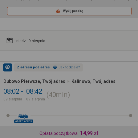
Wyślij paczkę
niedz.. 9 sierpnia
Z adresu pod adres
Jak to działa?
Dubowo Pierwsze, Twój adres
Kalinowo, Twój adres
08:02
08:42
40min
09 sierpnia
09 sierpnia
ADRES-ADRES
14
,
99
zł
Opłata początkowa