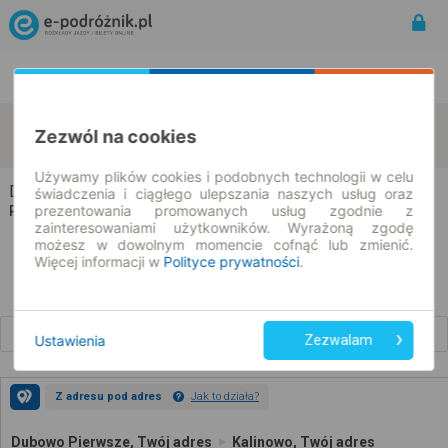
Rozkład Jazdy | Bilety
Bilety okresowe
Dubowo Pierwsze
Kalinowo
Zezwól na cookies
zmień kryteria
07.08.2026 | -- : --
Używamy plików cookies i podobnych technologii w celu
Dubowo Pierwsze → Kalinowo
świadczenia i ciągłego ulepszania naszych usług oraz
prezentowania promowanych usług zgodnie z
Rozkład jazdy i bilety
zainteresowaniami użytkowników. Wyrażoną zgodę
możesz w dowolnym momencie cofnąć lub zmienić.
Więcej informacji w
Polityce prywatności
.
Wcześniejsze połączenia
Ustawienia
Zezwalam
Z adresu pod adres
Jak to działa?
Dubowo Pierwsze, Twój adres
Kalinowo, Twój adres