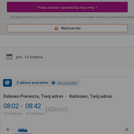
Podaj adresy i sprawdź łączną cenę
Do opłaty początkowej zostanie doliczona spersonalizowana opłata ustalana na podstawie podany
Wyślij paczkę
pon.. 10 sierpnia
Z adresu pod adres
Jak to działa?
Dubowo Pierwsze, Twój adres
Kalinowo, Twój adres
08:02
08:42
40min
10 sierpnia
10 sierpnia