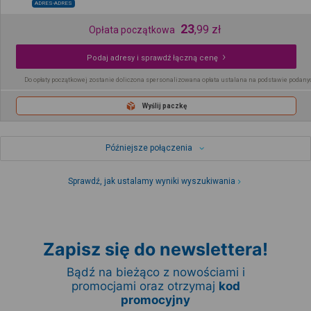
ADRES-ADRES
23
,
99
zł
Opłata początkowa
Podaj adresy i sprawdź łączną cenę
Do opłaty początkowej zostanie doliczona spersonalizowana opłata ustalana na podstawie podany
Wyślij paczkę
Późniejsze połączenia
Sprawdź, jak ustalamy wyniki wyszukiwania
Zapisz się do newslettera!
Bądź na bieżąco z nowościami i
promocjami oraz otrzymaj
kod
promocyjny