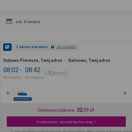
sob.. 8 sierpnia
Z adresu pod adres
Jak to działa?
Dubowo Pierwsze, Twój adres
Kalinowo, Twój adres
08:02
08:42
40min
08 sierpnia
08 sierpnia
ADRES-ADRES
32
,
99
zł
Opłata początkowa
Podaj adresy i sprawdź łączną cenę
Do opłaty początkowej zostanie doliczona spersonalizowana opłata ustalana na podstawie podany