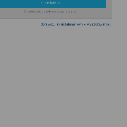
Kup Bilety
Cena całkowita dla jednego pasażera bez ulgi
Sprawdź, jak ustalamy wyniki wyszukiwania