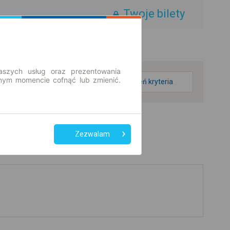
Twoje bilety
aszych usług oraz prezentowania
ym momencie cofnąć lub zmienić.
zmień kryteria
Zezwalam