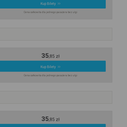
Kup Bilety
Cena całkowita dla jednego pasażera bez ulgi
35
,
85
zł
Kup Bilety
Cena całkowita dla jednego pasażera bez ulgi
35
,
85
zł