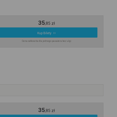
35
,
85
zł
Kup Bilety
Cena całkowita dla jednego pasażera bez ulgi
35
,
85
zł