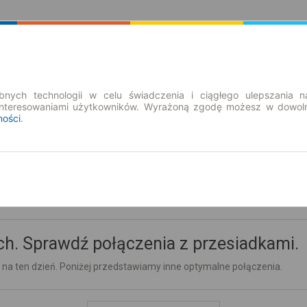
Rozkład Jazdy | Bilety
Bilety okresowe
nych technologii w celu świadczenia i ciągłego ulepszania n
interesowaniami użytkowników. Wyrażoną zgodę możesz w dowoln
ności
.
h. Sprawdź połączenia z przesiadkami.
 na ten dzień. Poniżej przedstawiamy inne optymalne połączenia.