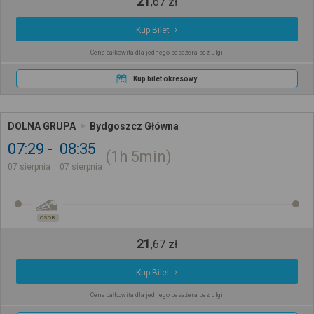
21
,
67
zł
Kup Bilet
Cena całkowita dla jednego pasażera bez ulgi
Kup bilet okresowy
DOLNA GRUPA
Bydgoszcz Główna
07:29
08:35
1h
5min
07 sierpnia
07 sierpnia
OSOB.
21
,
67
zł
Kup Bilet
Cena całkowita dla jednego pasażera bez ulgi