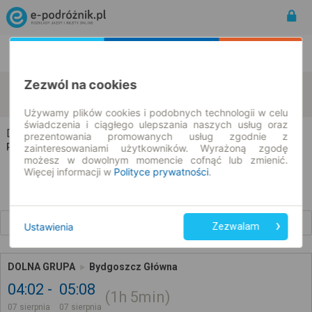
Rozkład Jazdy | Bilety
Bilety okresowe
Zezwól na cookies
Dolna Grupa
Bydgoszcz
zmień kryteria
07.08.2026 | -- : --
Używamy plików cookies i podobnych technologii w celu
świadczenia i ciągłego ulepszania naszych usług oraz
Dolna Grupa → Bydgoszcz
prezentowania promowanych usług zgodnie z
Rozkład jazdy i bilety
zainteresowaniami użytkowników. Wyrażoną zgodę
możesz w dowolnym momencie cofnąć lub zmienić.
Więcej informacji w
Polityce prywatności
.
Wcześniejsze połączenia
Ustawienia
Zezwalam
DOLNA GRUPA
Bydgoszcz Główna
04:02
05:08
1h
5min
07 sierpnia
07 sierpnia