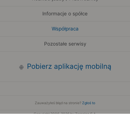
Informacje o spółce
Współpraca
Pozostałe serwisy
Pobierz aplikację mobilną
Zauważyłeś błąd na stronie?
Zgłoś to
Copyright 2006-2026 by Teroplan S.A.
Serwis używa danych GeoLite2 stworzonych przez firmę