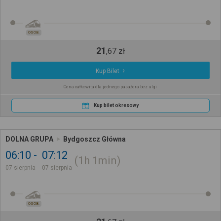
OSOB.
21
,
67
zł
Kup Bilet
Cena całkowita dla jednego pasażera bez ulgi
Kup bilet okresowy
DOLNA GRUPA
Bydgoszcz Główna
06:10
07:12
1h
1min
07 sierpnia
07 sierpnia
OSOB.