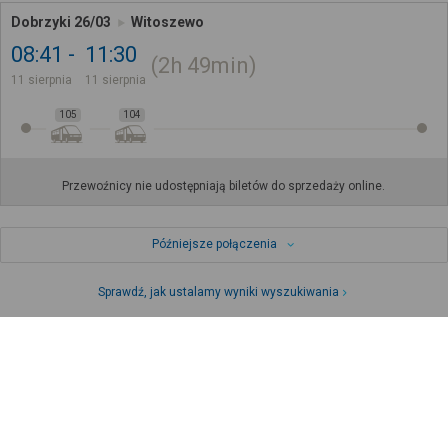
Dobrzyki 26/03
Witoszewo
08:41
11:30
2h
49min
11 sierpnia
11 sierpnia
105
104
Przewoźnicy nie udostępniają biletów do sprzedaży online.
Późniejsze połączenia
Sprawdź, jak ustalamy wyniki wyszukiwania
Zapisz się do newslettera!
Bądź na bieżąco z nowościami i
promocjami oraz otrzymaj
kod