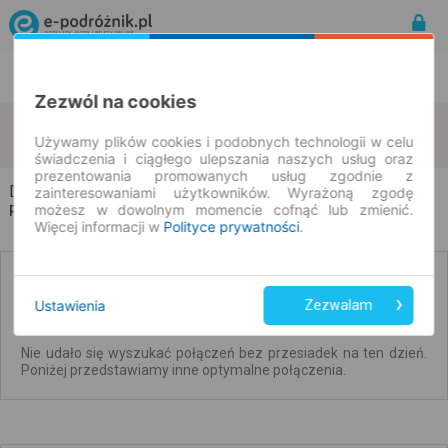
Rozkład Jazdy | Bilety
Bilety okresowe
Zezwól na cookies
Dobrzyki
Witoszewo
zmień kryteria
Używamy plików cookies i podobnych technologii w celu
07.08.2026 | -- : --
świadczenia i ciągłego ulepszania naszych usług oraz
prezentowania promowanych usług zgodnie z
Dobrzyki → Witoszewo
zainteresowaniami użytkowników. Wyrażoną zgodę
możesz w dowolnym momencie cofnąć lub zmienić.
Rozkład jazdy i bilety
Więcej informacji w
Polityce prywatności
.
Brak połączeń bezpośrednich. Sprawdź
połączenia z przesiadkami.
Ustawienia
Zezwalam
Nie udało się wyszukać połączeń bez przesiadek na ten dzień.
Poniżej przedstawiamy inne optymalne połączenia.