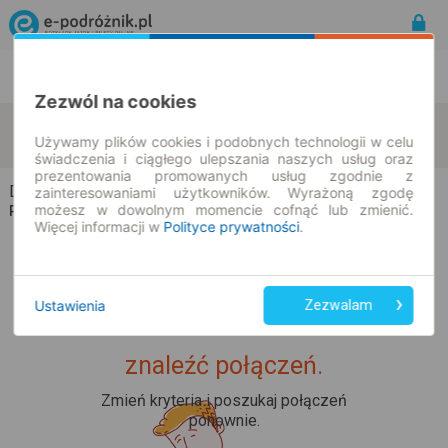
Rozkład Jazdy | Bilety
Bilety okresowe
Zezwól na cookies
Dobrzewy
Grabów
zmień kryteria
Używamy plików cookies i podobnych technologii w celu
10.08.2026 | -- : --
świadczenia i ciągłego ulepszania naszych usług oraz
prezentowania promowanych usług zgodnie z
Dobrzewy → Grabów
zainteresowaniami użytkowników. Wyrażoną zgodę
możesz w dowolnym momencie cofnąć lub zmienić.
Rozkład jazdy i bilety
Więcej informacji w
Polityce prywatności
.
Ustawienia
Zezwalam
Upss... Nie udało nam się
znaleźć połączeń.
Zmień kryteria i poszukaj połączeń
ponownie.