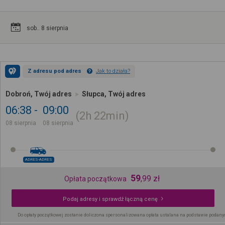
sob.. 8 sierpnia
Z adresu pod adres
Jak to działa?
Dobroń, Twój adres
Słupca, Twój adres
06:38
09:00
2h
22min
08 sierpnia
08 sierpnia
ADRES-ADRES
59
,
99
zł
Opłata początkowa
Podaj adresy i sprawdź łączną cenę
Do opłaty początkowej zostanie doliczona spersonalizowana opłata ustalana na podstawie podany