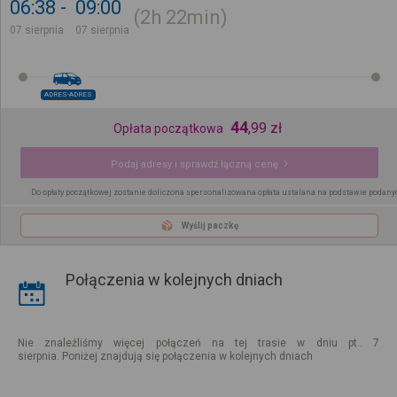
06:38
09:00
2h
22min
07 sierpnia
07 sierpnia
ADRES-ADRES
44
,
99
zł
Opłata początkowa
Podaj adresy i sprawdź łączną cenę
Do opłaty początkowej zostanie doliczona spersonalizowana opłata ustalana na podstawie podany
Wyślij paczkę
Połączenia w kolejnych dniach
Nie znaleźliśmy więcej połączeń na tej trasie w dniu pt.. 7
sierpnia. Poniżej znajdują się połączenia w kolejnych dniach