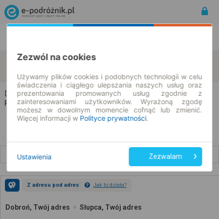
Rozkład Jazdy | Bilety
Bilety okresowe
Zezwól na cookies
Dobroń
Słupca
zmień kryteria
07.08.2026 | -- : --
Używamy plików cookies i podobnych technologii w celu
świadczenia i ciągłego ulepszania naszych usług oraz
prezentowania promowanych usług zgodnie z
Dobroń → Słupca
zainteresowaniami użytkowników. Wyrażoną zgodę
Rozkład jazdy i bilety
możesz w dowolnym momencie cofnąć lub zmienić.
Więcej informacji w
Polityce prywatności
.
Wcześniejsze połączenia
Ustawienia
Zezwalam
Z adresu pod adres
Jak to działa?
Dobroń, Twój adres
Słupca, Twój adres