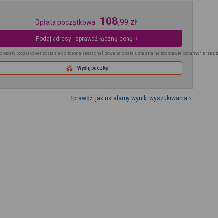
108
,
99
zł
Opłata początkowa
Podaj adresy i sprawdź łączną cenę
o opłaty początkowej zostanie doliczona spersonalizowana opłata ustalana na podstawie podanych przez 
Wyślij paczkę
Sprawdź, jak ustalamy wyniki wyszukiwania