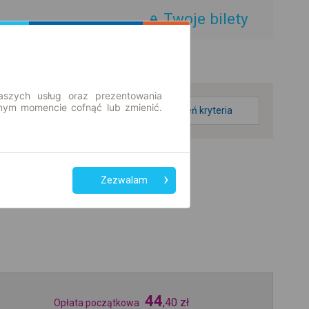
Twoje bilety
aszych usług oraz prezentowania
ym momencie cofnąć lub zmienić.
zmień kryteria
Zezwalam
44
,
40
zł
Opłata początkowa