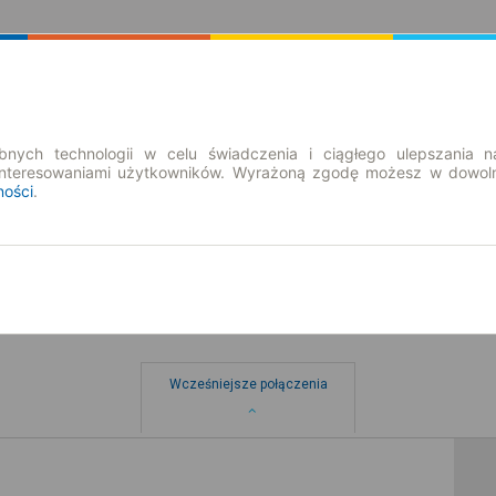
Rozkład Jazdy | Bilety
Bilety okresowe
nych technologii w celu świadczenia i ciągłego ulepszania n
interesowaniami użytkowników. Wyrażoną zgodę możesz w dowoln
ności
.
Wcześniejsze połączenia