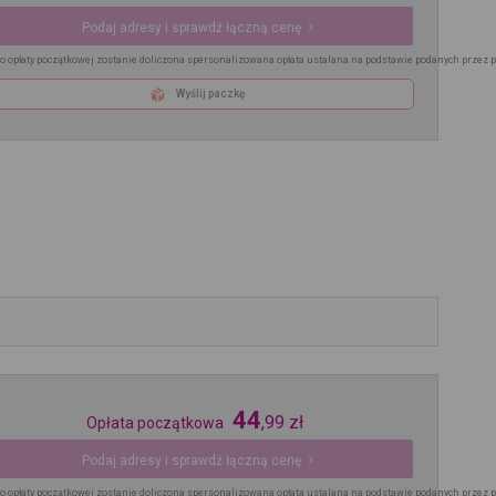
Podaj adresy i sprawdź łączną cenę
o opłaty początkowej zostanie doliczona spersonalizowana opłata ustalana na podstawie podanych przez 
Wyślij paczkę
44
,
99
zł
Opłata początkowa
Podaj adresy i sprawdź łączną cenę
o opłaty początkowej zostanie doliczona spersonalizowana opłata ustalana na podstawie podanych przez 