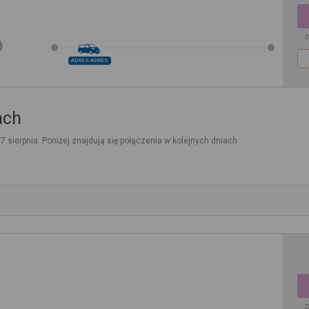
D
ADRES-ADRES
ach
. 7 sierpnia. Poniżej znajdują się połączenia w kolejnych dniach
D