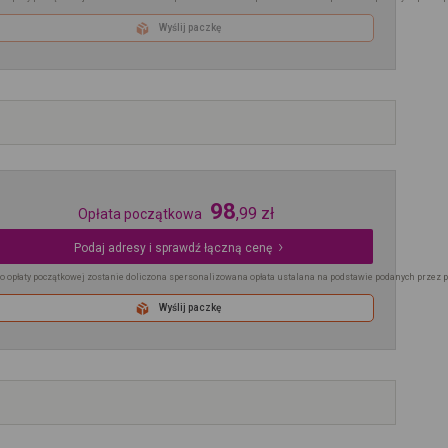
Wyślij paczkę
98
,
99
zł
Opłata początkowa
Podaj adresy i sprawdź łączną cenę
o opłaty początkowej zostanie doliczona spersonalizowana opłata ustalana na podstawie podanych przez 
Wyślij paczkę