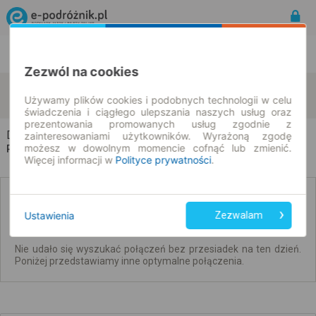
Rozkład Jazdy | Bilety
Bilety okresowe
Zezwól na cookies
Długie Nowe
Jerzmanice-Zdrój
zmień kryteria
Używamy plików cookies i podobnych technologii w celu
10.08.2026 | -- : --
świadczenia i ciągłego ulepszania naszych usług oraz
prezentowania promowanych usług zgodnie z
Długie Nowe → Jerzmanice-Zdrój
zainteresowaniami użytkowników. Wyrażoną zgodę
możesz w dowolnym momencie cofnąć lub zmienić.
Rozkład jazdy i bilety
Więcej informacji w
Polityce prywatności
.
Brak połączeń bezpośrednich. Sprawdź
połączenia z przesiadkami.
Ustawienia
Zezwalam
Nie udało się wyszukać połączeń bez przesiadek na ten dzień.
Poniżej przedstawiamy inne optymalne połączenia.