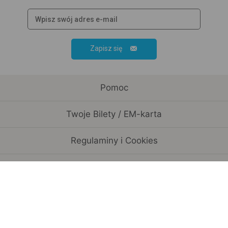
Zapisz się
Pomoc
Twoje Bilety / EM-karta
Regulaminy i Cookies
Rozkład jazdy / Przewoźnicy
Informacje o spółce
Współpraca