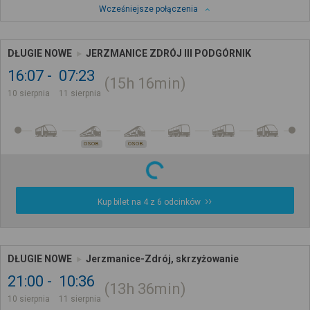
Wcześniejsze połączenia
DŁUGIE NOWE
JERZMANICE ZDRÓJ III PODGÓRNIK
16:07
07:23
15h
16min
10 sierpnia
11 sierpnia
OSOB.
OSOB.
Kup bilet na 4 z 6 odcinków
DŁUGIE NOWE
Jerzmanice-Zdrój, skrzyżowanie
21:00
10:36
13h
36min
10 sierpnia
11 sierpnia