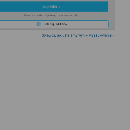
Kup Bilet
Cena całkowita dla jednego pasażera bez ulgi
Doładuj EM-kartę
Sprawdź, jak ustalamy wyniki wyszukiwania