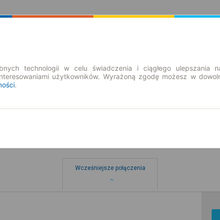
Rozkład Jazdy | Bilety
Bilety okresowe
nych technologii w celu świadczenia i ciągłego ulepszania n
interesowaniami użytkowników. Wyrażoną zgodę możesz w dowoln
ności
.
Wcześniejsze połączenia