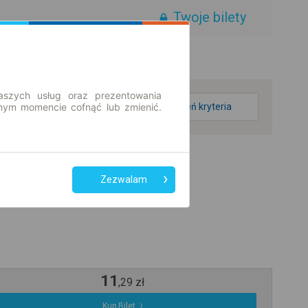
Twoje bilety
aszych usług oraz prezentowania
ym momencie cofnąć lub zmienić.
zmień kryteria
Zezwalam
11
,
29
zł
Kup Bilet