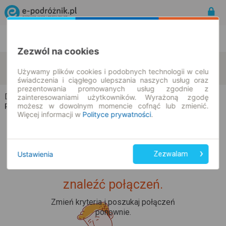
Rozkład Jazdy | Bilety
Bilety okresowe
Zezwól na cookies
Dalewo
Wyrzeka
zmień kryteria
Używamy plików cookies i podobnych technologii w celu
08.08.2026 | -- : --
świadczenia i ciągłego ulepszania naszych usług oraz
prezentowania promowanych usług zgodnie z
Dalewo → Wyrzeka
zainteresowaniami użytkowników. Wyrażoną zgodę
możesz w dowolnym momencie cofnąć lub zmienić.
Rozkład jazdy i bilety
Więcej informacji w
Polityce prywatności
.
Ustawienia
Zezwalam
Upss... Nie udało nam się
znaleźć połączeń.
Zmień kryteria i poszukaj połączeń
ponownie.