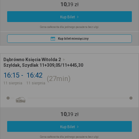
10
,
39
zł
Kup Bilet
Cena całkowita dla jednego pasażera bez ulgi
Kup bilet miesięczny
Dąbrówno Księcia Witolda 2
Szyldak, Szydlak 11+309,05/11+445,30
16:15
16:42
27min
11 sierpnia
11 sierpnia
10
,
39
zł
Kup Bilet
Cena całkowita dla jednego pasażera bez ulgi