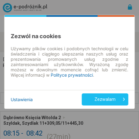
Rozkład Jazdy | Bilety
Bilety okresowe
Zezwól na cookies
Dąbrówno
Szyldak
zmień kryteria
11.08.2026 | -- : --
Używamy plików cookies i podobnych technologii w celu
świadczenia i ciągłego ulepszania naszych usług oraz
prezentowania promowanych usług zgodnie z
Dąbrówno → Szyldak
zainteresowaniami użytkowników. Wyrażoną zgodę
Rozkład jazdy i bilety
możesz w dowolnym momencie cofnąć lub zmienić.
Więcej informacji w
Polityce prywatności
.
Wcześniejsze połączenia
Ustawienia
Zezwalam
Dąbrówno Księcia Witolda 2
Szyldak, Szydlak 11+309,05/11+445,30
08:15
08:42
27min