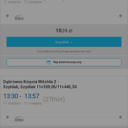
11 sierpnia
11 sierpnia
10
,
39
zł
Kup Bilet
Cena całkowita dla jednego pasażera bez ulgi
Kup bilet miesięczny
Dąbrówno Księcia Witolda 2
Szyldak, Szydlak 11+309,05/11+445,30
13:30
13:57
27min
11 sierpnia
11 sierpnia