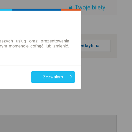
Twoje bilety
aszych usług oraz prezentowania
ym momencie cofnąć lub zmienić.
zmień kryteria
Zezwalam