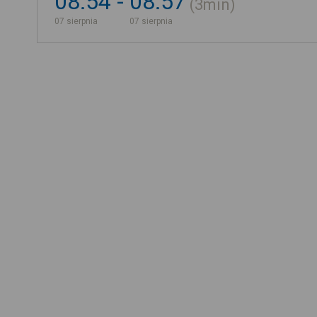
08:54
08:57
3min
07 sierpnia
07 sierpnia