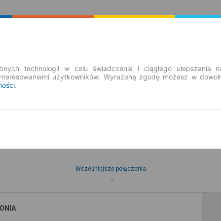
Rozkład Jazdy | Bilety
Bilety okresowe
nych technologii w celu świadczenia i ciągłego ulepszania n
interesowaniami użytkowników. Wyrażoną zgodę możesz w dowoln
ności
.
ce-Kolonia
Wcześniejsze połączenia
ONIA