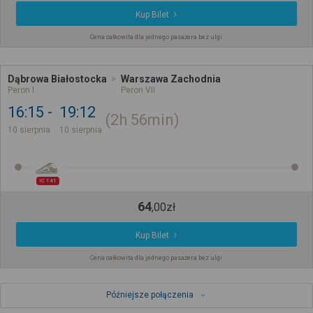
Kup Bilet
Cena całkowita dla jednego pasażera bez ulgi
Dąbrowa Białostocka
Warszawa Zachodnia
Peron I
Peron VII
16:15
19:12
2h
56min
10 sierpnia
10 sierpnia
IC 141
64
,
00
zł
Kup Bilet
Cena całkowita dla jednego pasażera bez ulgi
Późniejsze połączenia