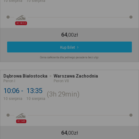
10 sierpnia
10 sierpnia
IC 1812
64
,
00
zł
Kup Bilet
Cena całkowita dla jednego pasażera bez ulgi
Dąbrowa Białostocka
Warszawa Zachodnia
Peron I
Peron VII
10:06
13:35
3h
29min
10 sierpnia
10 sierpnia
IC 145
64
,
00
zł