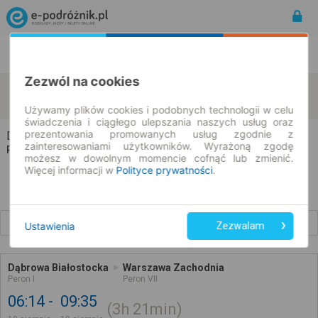
Rozkład Jazdy | Bilety
Bilety okresowe
Zezwól na cookies
Dąbrowa Białostocka
Warszawa
zmień kryteria
10.08.2026 | -- : --
Używamy plików cookies i podobnych technologii w celu
świadczenia i ciągłego ulepszania naszych usług oraz
prezentowania promowanych usług zgodnie z
Dąbrowa Białostocka → Warszawa
zainteresowaniami użytkowników. Wyrażoną zgodę
Rozkład jazdy i bilety
możesz w dowolnym momencie cofnąć lub zmienić.
Więcej informacji w
Polityce prywatności
.
Wcześniejsze połączenia
Ustawienia
Zezwalam
Dąbrowa Białostocka
Warszawa Zachodnia
Peron I
Peron VII
06:14
09:35
3h
21min