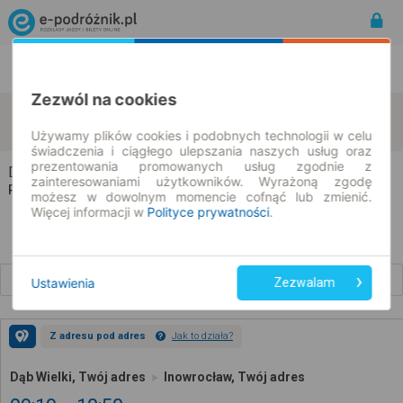
Rozkład Jazdy | Bilety
Bilety okresowe
Zezwól na cookies
Dąb Wielki
Inowrocław
zmień kryteria
09.08.2026 | -- : --
Używamy plików cookies i podobnych technologii w celu
świadczenia i ciągłego ulepszania naszych usług oraz
prezentowania promowanych usług zgodnie z
Dąb Wielki → Inowrocław
zainteresowaniami użytkowników. Wyrażoną zgodę
Rozkład jazdy i bilety
możesz w dowolnym momencie cofnąć lub zmienić.
Więcej informacji w
Polityce prywatności
.
Wcześniejsze połączenia
Ustawienia
Zezwalam
Z adresu pod adres
Jak to działa?
Dąb Wielki, Twój adres
Inowrocław, Twój adres