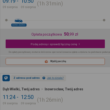
09:19
10:50
1h
31min
09 sierpnia
09 sierpnia
ADRES-ADRES
50
,
99
zł
Opłata początkowa
Podaj adresy i sprawdź łączną cenę
Do opłaty początkowej zostanie doliczona spersonalizowana opłata ustalana na podstawie podany
Wyślij paczkę
Z adresu pod adres
Jak to działa?
Dąb Wielki, Twój adres
Inowrocław, Twój adres
11:24
12:50
1h
26min
09 sierpnia
09 sierpnia