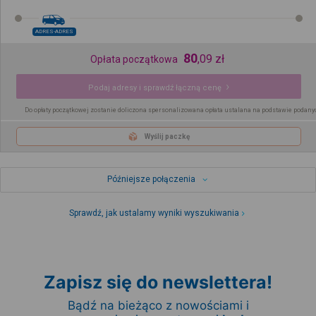
ADRES-ADRES
80
,
09
zł
Opłata początkowa
Podaj adresy i sprawdź łączną cenę
Do opłaty początkowej zostanie doliczona spersonalizowana opłata ustalana na podstawie podany
Wyślij paczkę
Późniejsze połączenia
Sprawdź, jak ustalamy wyniki wyszukiwania
Zapisz się do newslettera!
Bądź na bieżąco z nowościami i