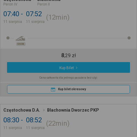
Peron IV
Peron II
07:40
07:52
12min
11 sierpnia
11 sierpnia
OSOB.
8
,
29
zł
Kup Bilet
Cena całkowita dla jednego pasażera bez ulgi
Kup bilet okresowy
Częstochowa D.A.
Blachownia Dworzec PKP
08:30
08:52
22min
11 sierpnia
11 sierpnia