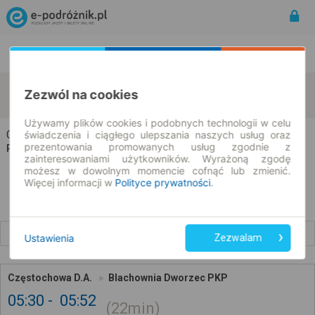
Rozkład Jazdy | Bilety
Bilety okresowe
Częstochowa
Blachownia
Zezwól na cookies
zmień kryteria
11.08.2026 | -- : --
Używamy plików cookies i podobnych technologii w celu
Częstochowa → Blachownia
świadczenia i ciągłego ulepszania naszych usług oraz
prezentowania promowanych usług zgodnie z
Rozkład jazdy i bilety
zainteresowaniami użytkowników. Wyrażoną zgodę
możesz w dowolnym momencie cofnąć lub zmienić.
Więcej informacji w
Polityce prywatności
.
Wcześniejsze połączenia
Ustawienia
Zezwalam
Częstochowa D.A.
Blachownia Dworzec PKP
05:30
05:52
22min