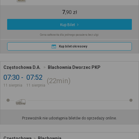
REGIO
7
,
90
zł
Kup Bilet
Cena całkowita dla jednego pasażera bez ulgi
Kup bilet okresowy
Częstochowa D.A.
Blachownia Dworzec PKP
07:30
07:52
22min
11 sierpnia
11 sierpnia
Przewoźnik nie udostępnia biletów do sprzedaży online.
Częstochowa
Blachownia