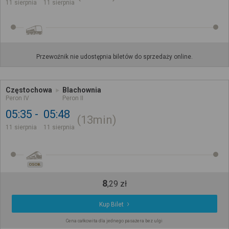
11 sierpnia
11 sierpnia
Przewoźnik nie udostępnia biletów do sprzedaży online.
Częstochowa
Blachownia
Peron IV
Peron II
05:35
05:48
13min
11 sierpnia
11 sierpnia
OSOB.
8
,
29
zł
Kup Bilet
Cena całkowita dla jednego pasażera bez ulgi