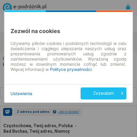
Rozkład Jazdy | Bilety
Bilety okresowe
Zezwól na cookies
Częstochowa
Bad Buchau
zmień kryteria
Używamy plików cookies i podobnych technologii w celu
10.08.2026 | -- : --
świadczenia i ciągłego ulepszania naszych usług oraz
prezentowania promowanych usług zgodnie z
Częstochowa → Bad Buchau
zainteresowaniami użytkowników. Wyrażoną zgodę
możesz w dowolnym momencie cofnąć lub zmienić.
Rozkład jazdy i bilety
Więcej informacji w
Polityce prywatności
.
Wcześniejsze połączenia
Ustawienia
Zezwalam
Z adresu pod adres
Jak to działa?
Częstochowa, Twój adres, Polska
Bad Buchau, Twój adres, Niemcy