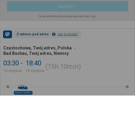
Kup Bilet
Cena całkowita dla jednego pasażera bez ulgi
Z adresu pod adres
Jak to działa?
Częstochowa, Twój adres, Polska
Bad Buchau, Twój adres, Niemcy
03:30
18:40
15h
10min
10 sierpnia
10 sierpnia
ADRES-ADRES
560
,
00
zł
Kup Bilet
Cena całkowita dla jednego pasażera bez ulgi