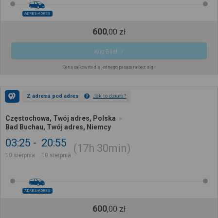
ADRES-ADRES
600
,
00
zł
Kup Bilet
Cena całkowita dla jednego pasażera bez ulgi
Z adresu pod adres
Jak to działa?
Częstochowa, Twój adres, Polska
Bad Buchau, Twój adres, Niemcy
03:25
20:55
17h
30min
10 sierpnia
10 sierpnia
ADRES-ADRES
600
,
00
zł