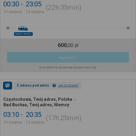
00:30
23:05
22h
35min
10 sierpnia
10 sierpnia
ADRES-ADRES
600
,
00
zł
Kup Bilet
Cena całkowita dla jednego pasażera bez ulgi
Z adresu pod adres
Jak to działa?
Częstochowa, Twój adres, Polska
Bad Buchau, Twój adres, Niemcy
03:10
20:35
17h
25min
10 sierpnia
10 sierpnia