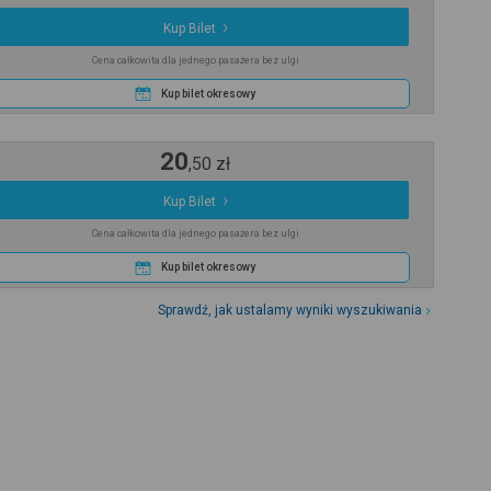
Kup Bilet
Cena całkowita dla jednego pasażera bez ulgi
Kup bilet okresowy
20
,
50
zł
Kup Bilet
Cena całkowita dla jednego pasażera bez ulgi
Kup bilet okresowy
Sprawdź, jak ustalamy wyniki wyszukiwania