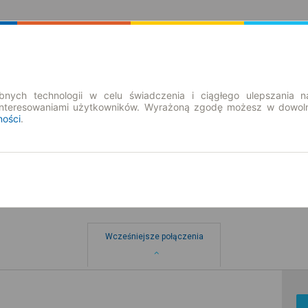
Rozkład Jazdy | Bilety
Bilety okresowe
nych technologii w celu świadczenia i ciągłego ulepszania n
interesowaniami użytkowników. Wyrażoną zgodę możesz w dowoln
ności
.
Wcześniejsze połączenia