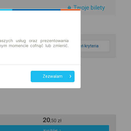
Twoje bilety
aszych usług oraz prezentowania
ym momencie cofnąć lub zmienić.
zmień kryteria
Zezwalam
20
,
50
zł
Kup Bilet