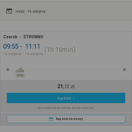
niedz.. 16 sierpnia
Czersk
STRONNO
09:55
11:11
1h
16min
16 sierpnia
16 sierpnia
OSOB.
21
,
12
zł
Kup Bilet
Cena całkowita dla jednego pasażera bez ulgi
Kup bilet okresowy