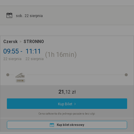
sob.. 22 sierpnia
Czersk
STRONNO
09:55
11:11
1h
16min
22 sierpnia
22 sierpnia
OSOB.
21
,
12
zł
Kup Bilet
Cena całkowita dla jednego pasażera bez ulgi
Kup bilet okresowy