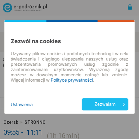
Rozkład Jazdy | Bilety
Bilety okresowe
Czersk
Stronno
Zezwól na cookies
zmień kryteria
09.08.2026 | -- : --
Używamy plików cookies i podobnych technologii w celu
świadczenia i ciągłego ulepszania naszych usług oraz
Czersk → Stronno
prezentowania promowanych usług zgodnie z
Rozkład jazdy i bilety
zainteresowaniami użytkowników. Wyrażoną zgodę
możesz w dowolnym momencie cofnąć lub zmienić.
Więcej informacji w
Polityce prywatności
.
Wcześniejsze połączenia
Ustawienia
Zezwalam
Czersk
STRONNO
09:55
11:11
1h
16min