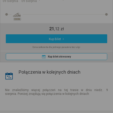
09 sierpnia
09 sierpnia
OSOB.
21
,
12
zł
Kup Bilet
Cena całkowita dla jednego pasażera bez ulgi
Kup bilet okresowy
Połączenia w kolejnych dniach
Nie znaleźliśmy więcej połączeń na tej trasie w dniu niedz.. 9
sierpnia. Poniżej znajdują się połączenia w kolejnych dniach