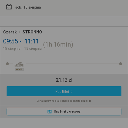
sob.. 15 sierpnia
Czersk
STRONNO
09:55
11:11
1h
16min
15 sierpnia
15 sierpnia
OSOB.
21
,
12
zł
Kup Bilet
Cena całkowita dla jednego pasażera bez ulgi
Kup bilet okresowy