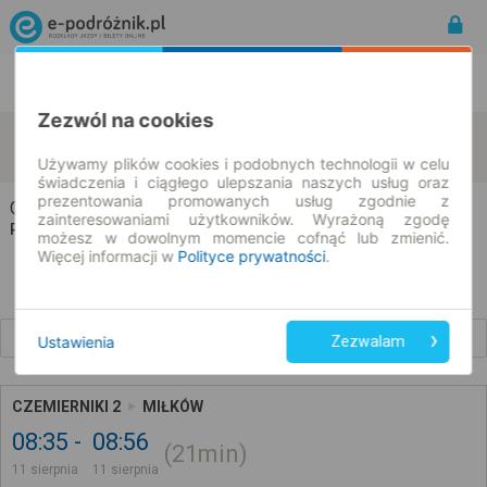
Rozkład Jazdy | Bilety
Bilety okresowe
Zezwól na cookies
Czemierniki
Miłków
zmień kryteria
11.08.2026 | -- : --
Używamy plików cookies i podobnych technologii w celu
świadczenia i ciągłego ulepszania naszych usług oraz
prezentowania promowanych usług zgodnie z
Czemierniki → Miłków
zainteresowaniami użytkowników. Wyrażoną zgodę
Rozkład jazdy i bilety
możesz w dowolnym momencie cofnąć lub zmienić.
Więcej informacji w
Polityce prywatności
.
Wcześniejsze połączenia
Ustawienia
Zezwalam
CZEMIERNIKI 2
MIŁKÓW
08:35
08:56
21min
11 sierpnia
11 sierpnia