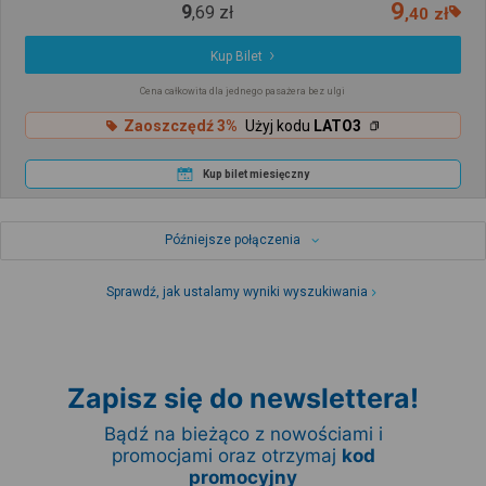
9
9
,
69
zł
,
40
zł
Kup Bilet
Cena całkowita dla jednego pasażera bez ulgi
Zaoszczędź 3%
Użyj kodu
LATO3
Kup bilet miesięczny
Późniejsze połączenia
Sprawdź, jak ustalamy wyniki wyszukiwania
Zapisz się do newslettera!
Bądź na bieżąco z nowościami i
promocjami oraz otrzymaj
kod
promocyjny