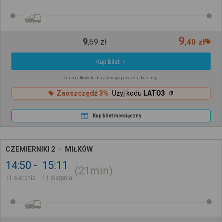
9
9
,
69
zł
,
40
zł
Kup Bilet
Cena całkowita dla jednego pasażera bez ulgi
Zaoszczędź 3%
Użyj kodu
LATO3
Kup bilet miesięczny
CZEMIERNIKI 2
MIŁKÓW
14:50
15:11
21min
11 sierpnia
11 sierpnia