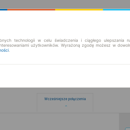
Rozkład Jazdy | Bilety
Bilety okresowe
nych technologii w celu świadczenia i ciągłego ulepszania n
interesowaniami użytkowników. Wyrażoną zgodę możesz w dowoln
ności
.
Wcześniejsze połączenia