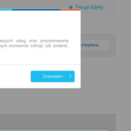
Twoje bilety
aszych usług oraz prezentowania
zmień kryteria
ym momencie cofnąć lub zmienić.
Zezwalam