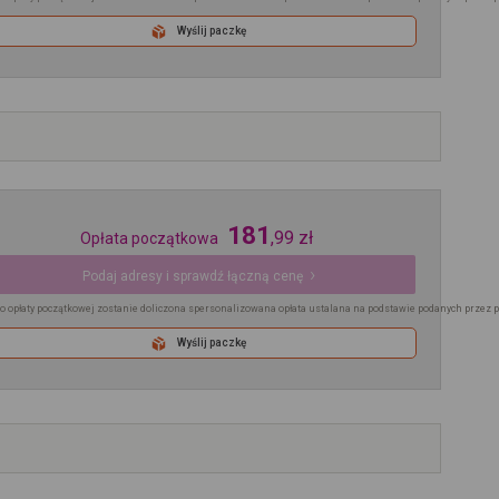
Wyślij paczkę
181
,
99
zł
Opłata początkowa
Podaj adresy i sprawdź łączną cenę
o opłaty początkowej zostanie doliczona spersonalizowana opłata ustalana na podstawie podanych przez 
Wyślij paczkę