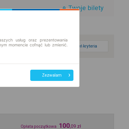
Twoje bilety
aszych usług oraz prezentowania
ym momencie cofnąć lub zmienić.
zmień kryteria
Zezwalam
100
,
09
zł
Opłata początkowa