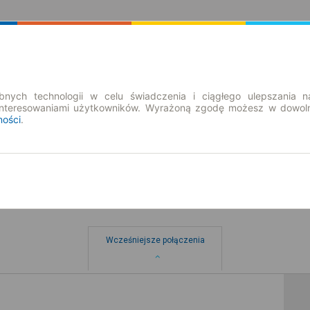
Rozkład Jazdy | Bilety
Bilety okresowe
nych technologii w celu świadczenia i ciągłego ulepszania n
interesowaniami użytkowników. Wyrażoną zgodę możesz w dowoln
ności
.
Wcześniejsze połączenia