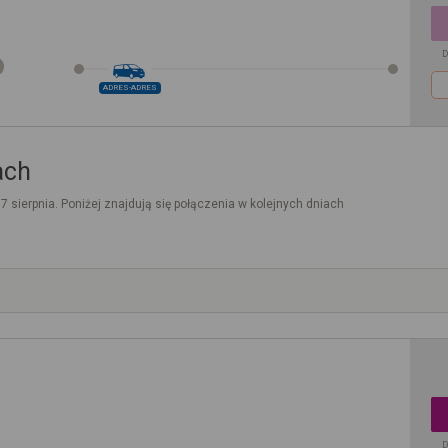
D
ADRES-ADRES
ach
. 7 sierpnia. Poniżej znajdują się połączenia w kolejnych dniach
D