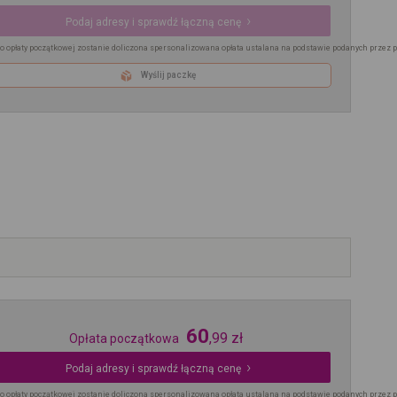
Podaj adresy i sprawdź łączną cenę
o opłaty początkowej zostanie doliczona spersonalizowana opłata ustalana na podstawie podanych przez 
Wyślij paczkę
60
,
99
zł
Opłata początkowa
Podaj adresy i sprawdź łączną cenę
o opłaty początkowej zostanie doliczona spersonalizowana opłata ustalana na podstawie podanych przez 