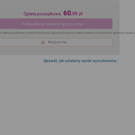
60
,
99
zł
Opłata początkowa
Podaj adresy i sprawdź łączną cenę
o opłaty początkowej zostanie doliczona spersonalizowana opłata ustalana na podstawie podanych przez 
Wyślij paczkę
Sprawdź, jak ustalamy wyniki wyszukiwania