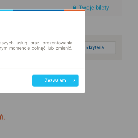
Twoje bilety
aszych usług oraz prezentowania
zmień kryteria
ym momencie cofnąć lub zmienić.
Zezwalam
ń.