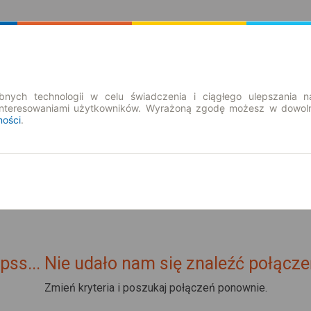
Rozkład Jazdy | Bilety
Bilety okresowe
nych technologii w celu świadczenia i ciągłego ulepszania n
interesowaniami użytkowników. Wyrażoną zgodę możesz w dowoln
ności
.
pss... Nie udało nam się znaleźć połącze
Zmień kryteria i poszukaj połączeń ponownie.