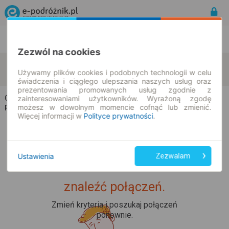
Rozkład Jazdy | Bilety
Bilety okresowe
Zezwól na cookies
Ćwikły-Krajewo
Żabikowo Rządowe
zmień kryteria
Używamy plików cookies i podobnych technologii w celu
10.08.2026 | -- : --
świadczenia i ciągłego ulepszania naszych usług oraz
prezentowania promowanych usług zgodnie z
Ćwikły-Krajewo → Żabikowo Rządowe
zainteresowaniami użytkowników. Wyrażoną zgodę
możesz w dowolnym momencie cofnąć lub zmienić.
Rozkład jazdy i bilety
Więcej informacji w
Polityce prywatności
.
Ustawienia
Zezwalam
Upss... Nie udało nam się
znaleźć połączeń.
Zmień kryteria i poszukaj połączeń
ponownie.