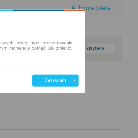
Twoje bilety
aszych usług oraz prezentowania
ym momencie cofnąć lub zmienić.
zmień kryteria
Zezwalam