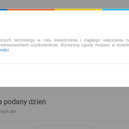
Rozkład Jazdy | Bilety
Bilety okresowe
nych technologii w celu świadczenia i ciągłego ulepszania n
interesowaniami użytkowników. Wyrażoną zgodę możesz w dowoln
ności
.
a podany dzień
nnych dat