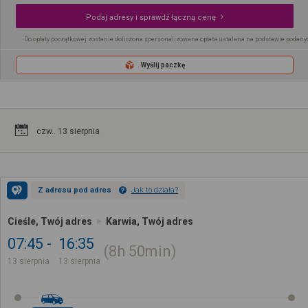
Podaj adresy i sprawdź łączną cenę
Do opłaty początkowej zostanie doliczona spersonalizowana opłata ustalana na podstawie podany
Wyślij paczkę
czw.. 13 sierpnia
Z adresu pod adres
Jak to działa?
Cieśle, Twój adres
Karwia, Twój adres
07:45
16:35
8h
50min
13 sierpnia
13 sierpnia