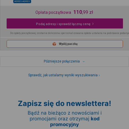
ADRES-ADRES
110
,
99
zł
Opłata początkowa
Podaj adresy i sprawdź łączną cenę
Do opłaty początkowej zostanie doliczona spersonalizowana opłata ustalana na podstawie podany
Wyślij paczkę
Późniejsze połączenia
Sprawdź, jak ustalamy wyniki wyszukiwania
Zapisz się do newslettera!
Bądź na bieżąco z nowościami i
promocjami oraz otrzymaj
kod
promocyjny