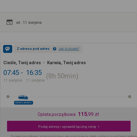
wt.. 11 sierpnia
Z adresu pod adres
Jak to działa?
Cieśle, Twój adres
Karwia, Twój adres
07:45
16:35
8h
50min
11 sierpnia
11 sierpnia
ADRES-ADRES
115
,
99
zł
Opłata początkowa
Podaj adresy i sprawdź łączną cenę
Do opłaty początkowej zostanie doliczona spersonalizowana opłata ustalana na podstawie podany