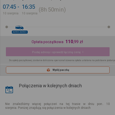
07:45
16:35
8h
50min
10 sierpnia
10 sierpnia
ADRES-ADRES
110
,
99
zł
Opłata początkowa
Podaj adresy i sprawdź łączną cenę
Do opłaty początkowej zostanie doliczona spersonalizowana opłata ustalana na podstawie podany
Wyślij paczkę
Połączenia w kolejnych dniach
Nie znaleźliśmy więcej połączeń na tej trasie w dniu pon.. 10
sierpnia. Poniżej znajdują się połączenia w kolejnych dniach