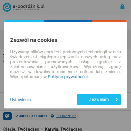
Rozkład Jazdy | Bilety
Bilety okresowe
Cieśle
Karwia
Zezwól na cookies
zmień kryteria
10.08.2026 | -- : --
Używamy plików cookies i podobnych technologii w celu
Cieśle → Karwia
świadczenia i ciągłego ulepszania naszych usług oraz
prezentowania promowanych usług zgodnie z
Rozkład jazdy i bilety
zainteresowaniami użytkowników. Wyrażoną zgodę
możesz w dowolnym momencie cofnąć lub zmienić.
Więcej informacji w
Polityce prywatności
.
Wcześniejsze połączenia
Ustawienia
Zezwalam
Z adresu pod adres
Jak to działa?
Cieśle, Twój adres
Karwia, Twój adres