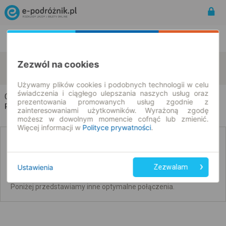
Rozkład Jazdy | Bilety
Bilety okresowe
Ciechocinek
Swarzędz
Zezwól na cookies
zmień kryteria
08.08.2026 | -- : --
Używamy plików cookies i podobnych technologii w celu
świadczenia i ciągłego ulepszania naszych usług oraz
Ciechocinek → Swarzędz
prezentowania promowanych usług zgodnie z
Rozkład jazdy i bilety
zainteresowaniami użytkowników. Wyrażoną zgodę
możesz w dowolnym momencie cofnąć lub zmienić.
Więcej informacji w
Polityce prywatności
.
Brak połączeń bezpośrednich. Sprawdź
połączenia z przesiadkami.
Ustawienia
Zezwalam
Nie udało się wyszukać połączeń bez przesiadek na ten dzień.
Poniżej przedstawiamy inne optymalne połączenia.