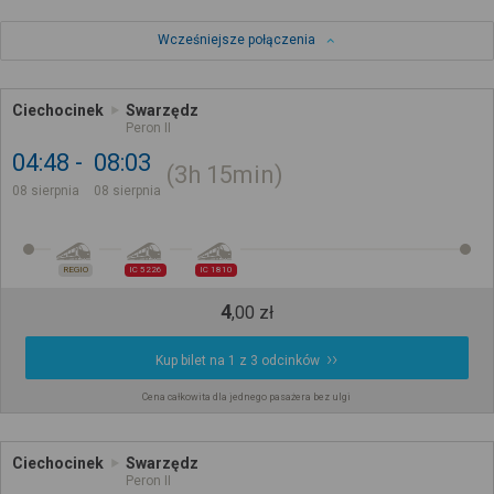
Wcześniejsze połączenia
Ciechocinek
Swarzędz
Peron II
04:48
08:03
3h
15min
08 sierpnia
08 sierpnia
REGIO
IC 5226
IC 1810
4
,
00
zł
Kup bilet na 1 z 3 odcinków
Cena całkowita dla jednego pasażera bez ulgi
Ciechocinek
Swarzędz
Peron II