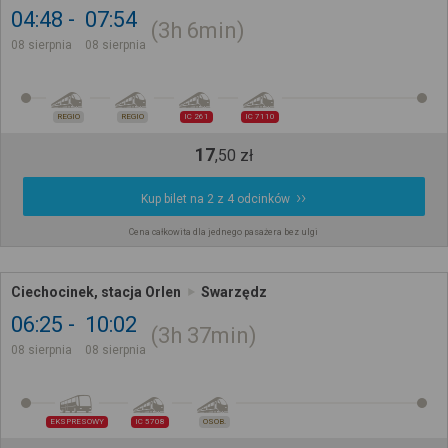
04:48
07:54
3h
6min
08 sierpnia
08 sierpnia
REGIO
REGIO
IC 261
IC 7110
17
,
50
zł
Kup bilet na 2 z 4 odcinków
Cena całkowita dla jednego pasażera bez ulgi
Ciechocinek, stacja Orlen
Swarzędz
06:25
10:02
3h
37min
08 sierpnia
08 sierpnia
EKSPRESOWY
IC 5708
OSOB.