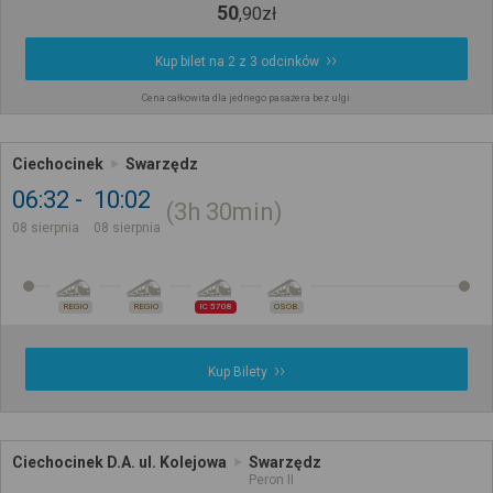
50
,
90
zł
Kup bilet na 2 z 3 odcinków
Cena całkowita dla jednego pasażera bez ulgi
Ciechocinek
Swarzędz
06:32
10:02
3h
30min
08 sierpnia
08 sierpnia
REGIO
REGIO
IC 5708
OSOB.
Kup Bilety
Ciechocinek D.A. ul. Kolejowa
Swarzędz
Peron II