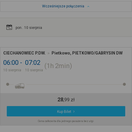
Wcześniejsze połączenia
pon.. 10 sierpnia
CIECHANOWIEC P.DW.
Pietkowo, PIETKOWO/GABRYSIN DW
06:00
07:02
1h
2min
10 sierpnia
10 sierpnia
28
,
99
zł
Kup Bilet
Cena całkowita dla jednego pasażera bez ulgi