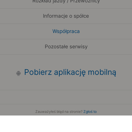
Rozkład jazdy / Przewoźnicy
Informacje o spółce
Współpraca
Pozostałe serwisy
Pobierz aplikację mobilną
Zauważyłeś błąd na stronie?
Zgłoś to
Copyright 2006-2026 by Teroplan S.A.