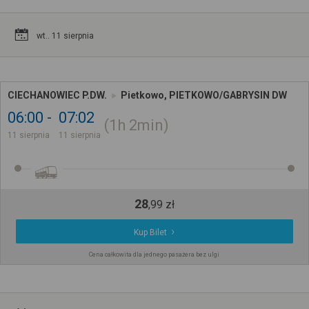
wt.. 11 sierpnia
CIECHANOWIEC P.DW.
Pietkowo, PIETKOWO/GABRYSIN DW
06:00
07:02
1h
2min
11 sierpnia
11 sierpnia
28
,
99
zł
Kup Bilet
Cena całkowita dla jednego pasażera bez ulgi