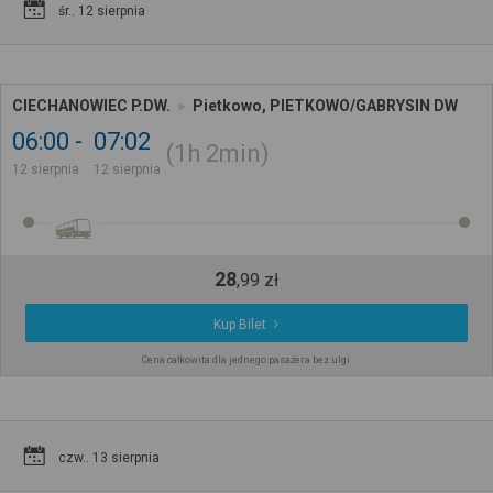
śr.. 12 sierpnia
CIECHANOWIEC P.DW.
Pietkowo, PIETKOWO/GABRYSIN DW
06:00
07:02
1h
2min
12 sierpnia
12 sierpnia
28
,
99
zł
Kup Bilet
Cena całkowita dla jednego pasażera bez ulgi
czw.. 13 sierpnia