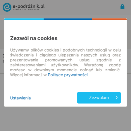
Rozkład Jazdy | Bilety
Bilety okresowe
Ciechanowiec
Pietkowo
Zezwól na cookies
zmień kryteria
08.08.2026 | -- : --
Używamy plików cookies i podobnych technologii w celu
świadczenia i ciągłego ulepszania naszych usług oraz
Ciechanowiec → Pietkowo
prezentowania promowanych usług zgodnie z
Rozkład jazdy i bilety
zainteresowaniami użytkowników. Wyrażoną zgodę
możesz w dowolnym momencie cofnąć lub zmienić.
Więcej informacji w
Polityce prywatności
.
Nie znaleźliśmy połączeń na podany dzień
Ustawienia
Zezwalam
Poniżej przedstawiamy dostępne połączenia z innych dat