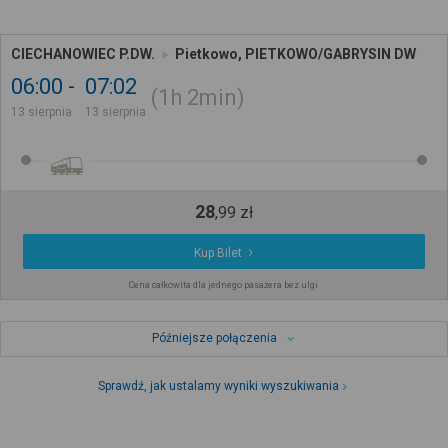
CIECHANOWIEC P.DW.
Pietkowo, PIETKOWO/GABRYSIN DW
06:00
07:02
1h
2min
13 sierpnia
13 sierpnia
28
,
99
zł
Kup Bilet
Cena całkowita dla jednego pasażera bez ulgi
Późniejsze połączenia
Sprawdź, jak ustalamy wyniki wyszukiwania