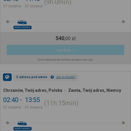
9h
0min
07 sierpnia
07 sierpnia
ADRES-ADRES
540
,
00
zł
Kup Bilet
Cena całkowita dla jednego pasażera bez ulgi
Z adresu pod adres
Jak to działa?
Chrzanów, Twój adres, Polska
Zwota, Twój adres, Niemcy
02:40
13:55
11h
15min
07 sierpnia
07 sierpnia
ADRES-ADRES