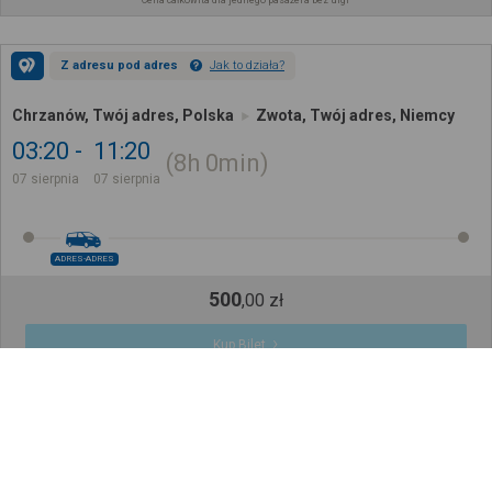
Cena całkowita dla jednego pasażera bez ulgi
Z adresu pod adres
Jak to działa?
Chrzanów, Twój adres, Polska
Zwota, Twój adres, Niemcy
03:20
11:20
8h
0min
07 sierpnia
07 sierpnia
ADRES-ADRES
500
,
00
zł
Kup Bilet
Cena całkowita dla jednego pasażera bez ulgi
Z adresu pod adres
Jak to działa?