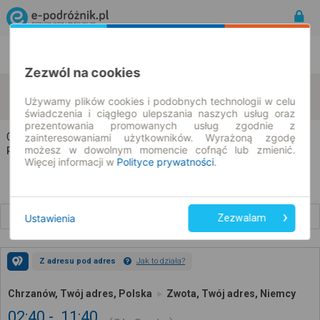
Rozkład Jazdy | Bilety
Bilety okresowe
Zezwól na cookies
Chrzanów
Zwota
zmień kryteria
Używamy plików cookies i podobnych technologii w celu
07.08.2026 | -- : --
świadczenia i ciągłego ulepszania naszych usług oraz
prezentowania promowanych usług zgodnie z
Chrzanów → Zwota
zainteresowaniami użytkowników. Wyrażoną zgodę
możesz w dowolnym momencie cofnąć lub zmienić.
Rozkład jazdy i bilety
Więcej informacji w
Polityce prywatności
.
Wcześniejsze połączenia
Ustawienia
Zezwalam
Z adresu pod adres
Jak to działa?
Chrzanów, Twój adres, Polska
Zwota, Twój adres, Niemcy
02:40
11:40