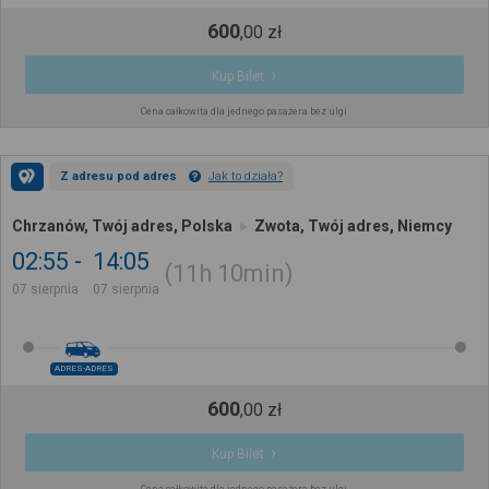
600
,
00
zł
Kup Bilet
Cena całkowita dla jednego pasażera bez ulgi
Z adresu pod adres
Jak to działa?
Chrzanów, Twój adres, Polska
Zwota, Twój adres, Niemcy
02:55
14:05
11h
10min
07 sierpnia
07 sierpnia
ADRES-ADRES
600
,
00
zł
Kup Bilet