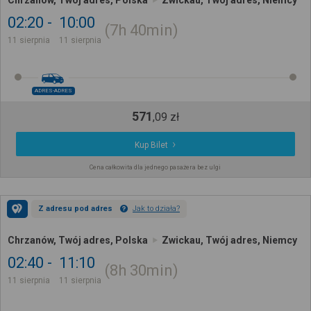
Chrzanów, Twój adres, Polska
Zwickau, Twój adres, Niemcy
02:20
10:00
7h
40min
11 sierpnia
11 sierpnia
ADRES-ADRES
571
,
09
zł
Kup Bilet
Cena całkowita dla jednego pasażera bez ulgi
Z adresu pod adres
Jak to działa?
Chrzanów, Twój adres, Polska
Zwickau, Twój adres, Niemcy
02:40
11:10
8h
30min
11 sierpnia
11 sierpnia