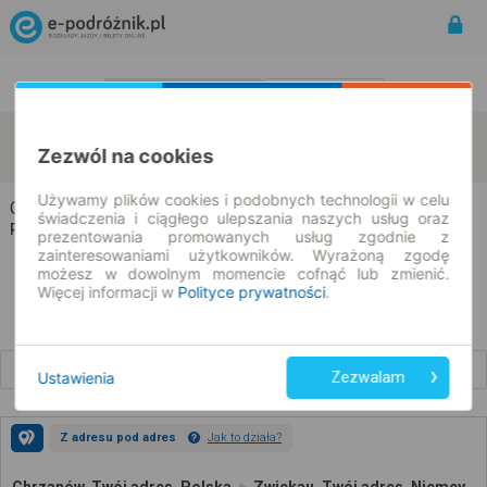
Rozkład Jazdy | Bilety
Bilety okresowe
Chrzanów
Zwickau
zmień kryteria
Zezwól na cookies
11.08.2026 | -- : --
Używamy plików cookies i podobnych technologii w celu
Chrzanów → Zwickau
świadczenia i ciągłego ulepszania naszych usług oraz
Rozkład jazdy i bilety
prezentowania promowanych usług zgodnie z
zainteresowaniami użytkowników. Wyrażoną zgodę
możesz w dowolnym momencie cofnąć lub zmienić.
Więcej informacji w
Polityce prywatności
.
Wcześniejsze połączenia
Ustawienia
Zezwalam
Z adresu pod adres
Jak to działa?