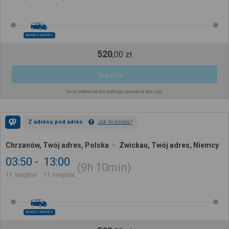
ADRES-ADRES
520
,
00
zł
Kup Bilet
Cena całkowita dla jednego pasażera bez ulgi
Z adresu pod adres
Jak to działa?
Chrzanów, Twój adres, Polska
Zwickau, Twój adres, Niemcy
03:50
13:00
9h
10min
11 sierpnia
11 sierpnia
ADRES-ADRES