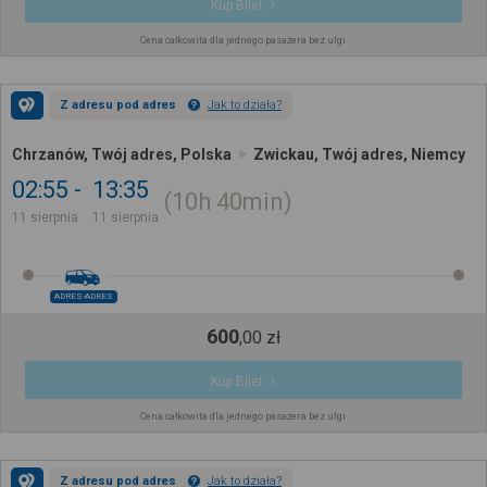
Kup Bilet
Cena całkowita dla jednego pasażera bez ulgi
Z adresu pod adres
Jak to działa?
Chrzanów, Twój adres, Polska
Zwickau, Twój adres, Niemcy
02:55
13:35
10h
40min
11 sierpnia
11 sierpnia
ADRES-ADRES
600
,
00
zł
Kup Bilet
Cena całkowita dla jednego pasażera bez ulgi
Z adresu pod adres
Jak to działa?