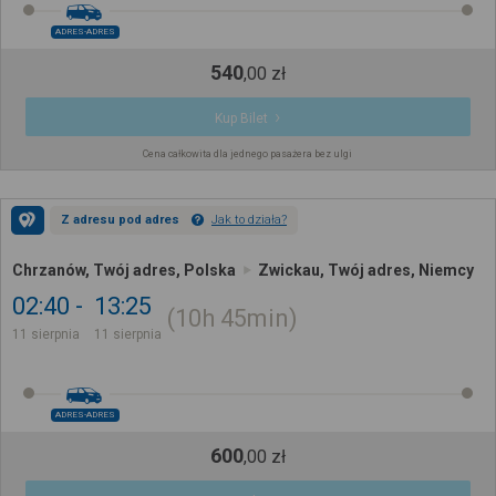
ADRES-ADRES
540
,
00
zł
Kup Bilet
Cena całkowita dla jednego pasażera bez ulgi
Z adresu pod adres
Jak to działa?
Chrzanów, Twój adres, Polska
Zwickau, Twój adres, Niemcy
02:40
13:25
10h
45min
11 sierpnia
11 sierpnia
ADRES-ADRES
600
,
00
zł