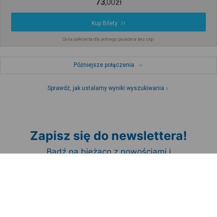
73
,
00
zł
Kup Bilety
Cena całkowita dla jednego pasażera bez ulgi
Późniejsze połączenia
Sprawdź, jak ustalamy wyniki wyszukiwania
Zapisz się do newslettera!
Bądź na bieżąco z nowościami i
promocjami oraz otrzymaj
kod
promocyjny