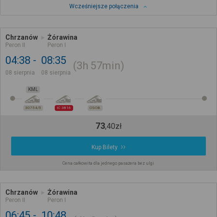
Wcześniejsze połączenia
Chrzanów
Żórawina
Peron II
Peron I
04:38
08:35
3h
57min
08 sierpnia
08 sierpnia
KML
30754/5
IC 3816
OSOB.
73
,
40
zł
Kup Bilety
Cena całkowita dla jednego pasażera bez ulgi
Chrzanów
Żórawina
Peron II
Peron I
06:45
10:48