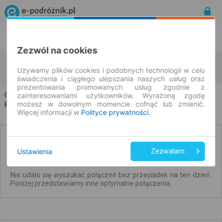
Rozkład Jazdy | Bilety
Bilety okresowe
Zezwól na cookies
Chrzanów
Żórawina
zmień kryteria
Używamy plików cookies i podobnych technologii w celu
08.08.2026 | -- : --
świadczenia i ciągłego ulepszania naszych usług oraz
prezentowania promowanych usług zgodnie z
Chrzanów → Żórawina
zainteresowaniami użytkowników. Wyrażoną zgodę
możesz w dowolnym momencie cofnąć lub zmienić.
Rozkład jazdy i bilety
Więcej informacji w
Polityce prywatności
.
Brak połączeń bezpośrednich. Sprawdź
połączenia z przesiadkami.
Ustawienia
Zezwalam
Nie udało się wyszukać połączeń bez przesiadek na ten dzień.
Poniżej przedstawiamy inne optymalne połączenia.