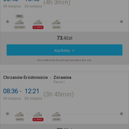
4h
3min
08 sierpnia
08 sierpnia
KML
30758/9
IC 3804
OSOB.
73
,
40
zł
Kup Bilety
Cena całkowita dla jednego pasażera bez ulgi
Chrzanów Śródmieście
Żórawina
Peron I
08:36
12:21
3h
45min
08 sierpnia
08 sierpnia
REGIO
IC 3806
OSOB.