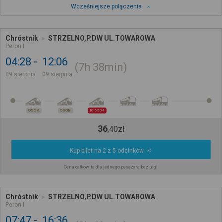
Wcześniejsze połączenia
Chróstnik
STRZELNO,P.DW UL.TOWAROWA
Peron I
04:28
12:06
7h
38min
09 sierpnia
09 sierpnia
OSOB.
OSOB.
IC 6504
36
,
40
zł
Kup bilet na 2 z 5 odcinków
Cena całkowita dla jednego pasażera bez ulgi
Chróstnik
STRZELNO,P.DW UL.TOWAROWA
Peron I
07:47
16:36