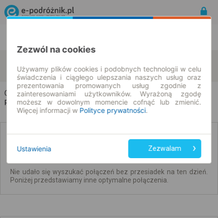
Rozkład Jazdy | Bilety
Bilety okresowe
Zezwól na cookies
Chróstnik
Strzelno
zmień kryteria
Używamy plików cookies i podobnych technologii w celu
09.08.2026 | -- : --
świadczenia i ciągłego ulepszania naszych usług oraz
prezentowania promowanych usług zgodnie z
Chróstnik → Strzelno
zainteresowaniami użytkowników. Wyrażoną zgodę
możesz w dowolnym momencie cofnąć lub zmienić.
Rozkład jazdy i bilety
Więcej informacji w
Polityce prywatności
.
Brak połączeń bezpośrednich. Sprawdź
połączenia z przesiadkami.
Ustawienia
Zezwalam
Nie udało się wyszukać połączeń bez przesiadek na ten dzień.
Poniżej przedstawiamy inne optymalne połączenia.