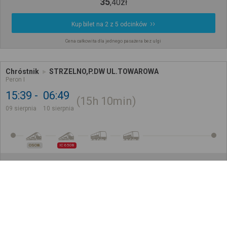
35
,
40
zł
Kup bilet na 2 z 5 odcinków
Cena całkowita dla jednego pasażera bez ulgi
Chróstnik
STRZELNO,P.DW UL.TOWAROWA
Peron I
15:39
06:49
15h
10min
09 sierpnia
10 sierpnia
OSOB.
IC 6508
27
,
90
zł
Kup bilet na 1 z 4 odcinków
Cena całkowita dla jednego pasażera bez ulgi