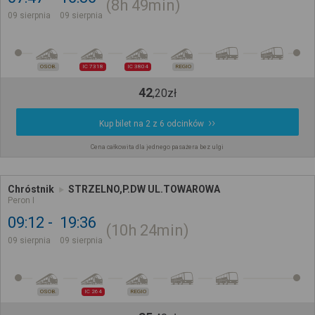
8h
49min
09 sierpnia
09 sierpnia
OSOB.
IC 7318
IC 3804
REGIO
42
,
20
zł
Kup bilet na 2 z 6 odcinków
Cena całkowita dla jednego pasażera bez ulgi
Chróstnik
STRZELNO,P.DW UL.TOWAROWA
Peron I
09:12
19:36
10h
24min
09 sierpnia
09 sierpnia
OSOB.
IC 264
REGIO