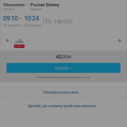
Choszczno
Poznań Główny
Peron II
Peron X
09:10
10:24
1h
14min
08 sierpnia
08 sierpnia
IC 8322
42
,
00
zł
Kup Bilet
Cena całkowita dla jednego pasażera bez ulgi
Późniejsze połączenia
Sprawdź, jak ustalamy wyniki wyszukiwania