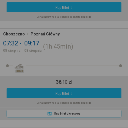
Kup Bilet
Cena całkowita dla jednego pasażera bez ulgi
Choszczno
Poznań Główny
07:32
09:17
1h
45min
08 sierpnia
08 sierpnia
REGIO
36
,
10
zł
Kup Bilet
Cena całkowita dla jednego pasażera bez ulgi
Kup bilet okresowy