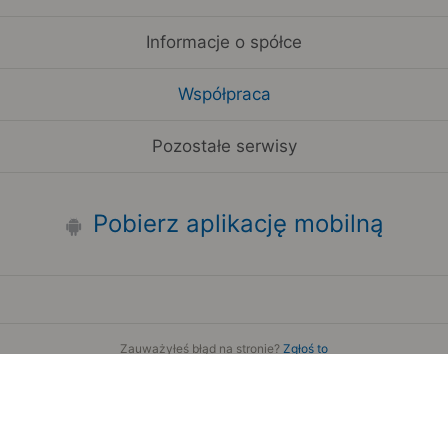
Informacje o spółce
Współpraca
Pozostałe serwisy
Pobierz aplikację mobilną
Zauważyłeś błąd na stronie?
Zgłoś to
Copyright 2006-2026 by Teroplan S.A.
Serwis używa danych GeoLite2 stworzonych przez firmę
MaxMind
www.maxmind.com