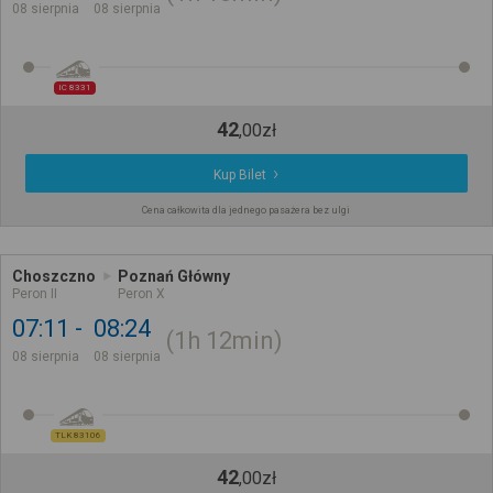
08 sierpnia
08 sierpnia
IC 8331
42
,
00
zł
Kup Bilet
Cena całkowita dla jednego pasażera bez ulgi
Choszczno
Poznań Główny
Peron II
Peron X
07:11
08:24
1h
12min
08 sierpnia
08 sierpnia
TLK 83106
42
,
00
zł