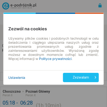
Rozkład Jazdy | Bilety
Bilety okresowe
Zezwól na cookies
Choszczno
Poznań
zmień kryteria
08.08.2026 | -- : --
Używamy plików cookies i podobnych technologii w celu
świadczenia i ciągłego ulepszania naszych usług oraz
Choszczno → Poznań
prezentowania promowanych usług zgodnie z
zainteresowaniami użytkowników. Wyrażoną zgodę
Rozkład jazdy i bilety
możesz w dowolnym momencie cofnąć lub zmienić.
Więcej informacji w
Polityce prywatności
.
Wcześniejsze połączenia
Ustawienia
Zezwalam
Choszczno
Poznań Główny
Peron II
Peron X
05:18
06:28
1h
10min