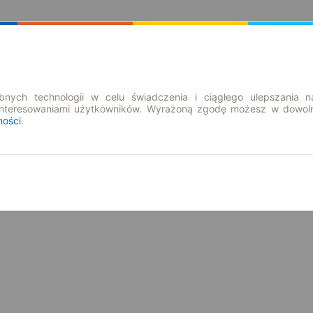
Rozkład Jazdy | Bilety
Bilety okresowe
nych technologii w celu świadczenia i ciągłego ulepszania n
interesowaniami użytkowników. Wyrażoną zgodę możesz w dowoln
ności
.