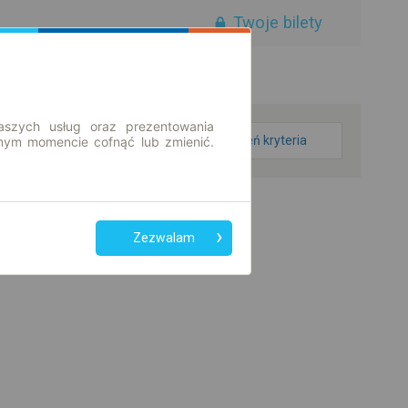
Twoje bilety
aszych usług oraz prezentowania
zmień kryteria
ym momencie cofnąć lub zmienić.
Zezwalam