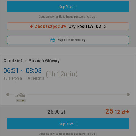
Kup Bilet
Cena całkowita dla jednego pasażera bez ulgi
Zaoszczędź 3%
Użyj kodu
LATO3
Kup bilet okresowy
Chodzież
Poznań Główny
06:51
08:03
1h
12min
10 sierpnia
10 sierpnia
OSOB.
25
25
,
90
zł
,
12
zł
Kup Bilet
Cena całkowita dla jednego pasażera bez ulgi