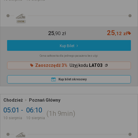
OSOB.
25
25
,
90
zł
,
12
zł
Kup Bilet
Cena całkowita dla jednego pasażera bez ulgi
Zaoszczędź 3%
Użyj kodu
LATO3
Kup bilet okresowy
Chodzież
Poznań Główny
05:01
06:10
1h
9min
10 sierpnia
10 sierpnia