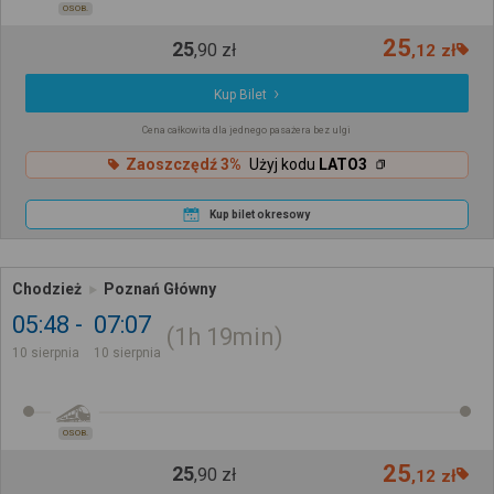
OSOB.
25
25
,
90
zł
,
12
zł
Kup Bilet
Cena całkowita dla jednego pasażera bez ulgi
Zaoszczędź 3%
Użyj kodu
LATO3
Kup bilet okresowy
Chodzież
Poznań Główny
05:48
07:07
1h
19min
10 sierpnia
10 sierpnia
OSOB.
25
25
,
90
zł
,
12
zł