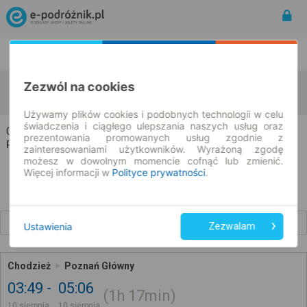
Rozkład Jazdy | Bilety
Bilety okresowe
Zezwól na cookies
Chodzież
Poznań
zmień kryteria
10.08.2026 | -- : --
Używamy plików cookies i podobnych technologii w celu
świadczenia i ciągłego ulepszania naszych usług oraz
Chodzież → Poznań
prezentowania promowanych usług zgodnie z
Rozkład jazdy i bilety
zainteresowaniami użytkowników. Wyrażoną zgodę
możesz w dowolnym momencie cofnąć lub zmienić.
Więcej informacji w
Polityce prywatności
.
Wcześniejsze połączenia
Ustawienia
Zezwalam
Chodzież
Poznań Główny
03:49
05:06
1h
17min
10 sierpnia
10 sierpnia