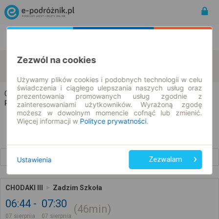
Rozkład Jazdy | Bilety
Bilety okresowe
Zezwól na cookies
Chodaki
Zadzim
zmień kryteria
07.08.2026 | -- : --
Używamy plików cookies i podobnych technologii w celu
świadczenia i ciągłego ulepszania naszych usług oraz
Chodaki → Zadzim
prezentowania promowanych usług zgodnie z
Rozkład jazdy i bilety
zainteresowaniami użytkowników. Wyrażoną zgodę
możesz w dowolnym momencie cofnąć lub zmienić.
Więcej informacji w
Polityce prywatności
.
Wcześniejsze połączenia
Ustawienia
Zezwalam
CHODAKI III
Zadzim Szkoła
06:44
07:30
46min
07 sierpnia
07 sierpnia