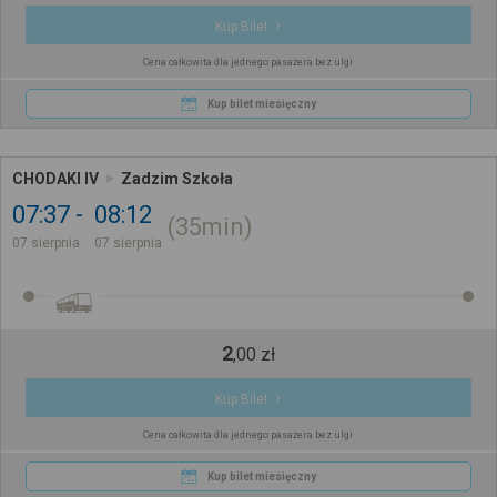
Kup Bilet
Cena całkowita dla jednego pasażera bez ulgi
Kup bilet miesięczny
CHODAKI IV
Zadzim Szkoła
07:37
08:12
35min
07 sierpnia
07 sierpnia
2
,
00
zł
Kup Bilet
Cena całkowita dla jednego pasażera bez ulgi
Kup bilet miesięczny