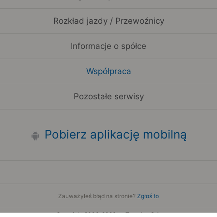
Rozkład jazdy / Przewoźnicy
Informacje o spółce
Współpraca
Pozostałe serwisy
Pobierz aplikację mobilną
Zauważyłeś błąd na stronie?
Zgłoś to
Copyright 2006-2026 by Teroplan S.A.