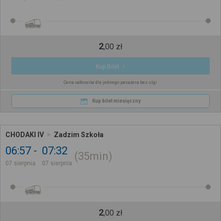
2
,
00
zł
Kup Bilet
Cena całkowita dla jednego pasażera bez ulgi
Kup bilet miesięczny
CHODAKI IV
Zadzim Szkoła
06:57
07:32
35min
07 sierpnia
07 sierpnia
2
,
00
zł