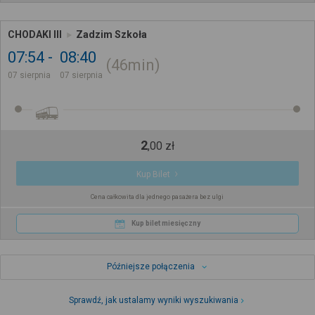
CHODAKI III
Zadzim Szkoła
07:54
08:40
46min
07 sierpnia
07 sierpnia
2
,
00
zł
Kup Bilet
Cena całkowita dla jednego pasażera bez ulgi
Kup bilet miesięczny
Późniejsze połączenia
Sprawdź, jak ustalamy wyniki wyszukiwania