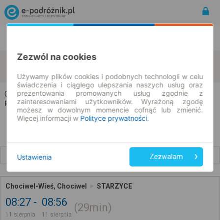
Rozkład Jazdy | Bilety
Bilety okresowe
Zezwól na cookies
Chociwel-Wieś
Starzyce
zmień kryteria
11.08.2026 | -- : --
Używamy plików cookies i podobnych technologii w celu
świadczenia i ciągłego ulepszania naszych usług oraz
prezentowania promowanych usług zgodnie z
Chociwel-Wieś → Starzyce
zainteresowaniami użytkowników. Wyrażoną zgodę
Rozkład jazdy i bilety
możesz w dowolnym momencie cofnąć lub zmienić.
Więcej informacji w
Polityce prywatności
.
Wcześniejsze połączenia
Ustawienia
Zezwalam
Chociwel-Wieś, Chociwel
STARZYCE
08:27
08:56
29min
11 sierpnia
11 sierpnia